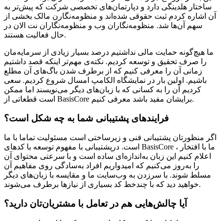
ساختار هلدینگی دارد و دپارتمان‌های تخصصی شرکت که پیش‌تر به
آن اشاره کردم ثبت حقوقی شده‌اند و منظومه‌نگارن مالک بخشی از
سهم آن‌ها شد. منظومه‌نگاران وب و منظومه‌نگاران نت الان در
حال فعالیت هستند.
ما هیچ‌گونه حمایت مالی نداشتیم درصد بسیار زیادی از سرمایه‌مان
را صرف تحقیق و توسعه کردیم. نکته‌ی مهم‌تر اینکه قصد داشتیم
زمانی آن را معرفی کنیم که از برطرف شدن باگ‌های آن مطلع
باشیم. اولین بار در نمایشگاه الکامپ امسال شروع کردیم. سعی
کردیم آن را به کسانی که با زبان‌های دیگر می‌نویسند اما ممکن
است قطعاتی از BasisCore برایشان مفید باشد معرفی کنیم.
فرایندهای پشتیبانی شما به چه شکل است؟
اگر منظورتان پشتیبانی فنی و زیرساختی است مسئولیت تماما با ما
است. درپشتیبانی با مفهوم توسعه با کدهای BasisCore ، ما با افتخار
اعلام کنیم این زبان به‌اندازه‌ای ساده است و با سرعتی محتوای آن
را به‌روز می‌کنیم که امیدواریم افراد به‌سادگی روی مفاهیم آن
مسلط شوند. با سرزدن به وب‌سایت ما و مقایسه با زبان‌های دیگر
خواهید دید که با چندخط کد بسیاری از نیازها برطرف می‌شوند.
آیا چالش‌هایی هم در تعامل با مشتریان‌تان دارید؟