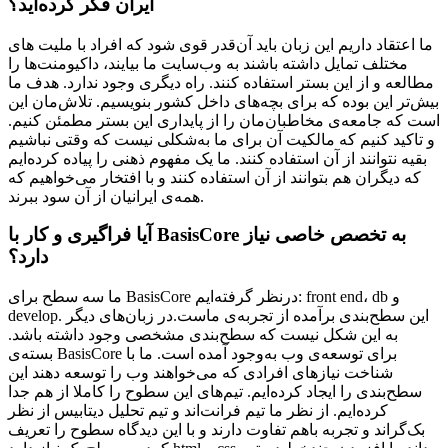
ایران فکر کرده‌اید؟
ما اعتقاد داریم این زبان باید آن‌قدر قوی شود که افراد با ملیت های
مختلف تمایل داشته باشند به وب‌سایت ما بیایند، داکیومنت‌ها را
مطالعه و از این بستر استفاده کنند. راه دیگری وجود ندارد. هدف ما
بیش‌تر این بوده که برای بچه‌های داخل کشور بنویسیم. تلاش‌مان این
است که جامعه‌ی مخاطبان‌مان را از پایداری این بستر مطمئن کنیم.
و تاکید کنیم که مالکیت آن برای ما به‌شکلی نیست که وقتی نباشیم
بقیه نتوانند از آن استفاده کنند. ما یک مفهوم ذهنی را پیاده کرده‌ایم
که دیگران هم بتوانند از آن استفاده کنند و با افتخار می‌خواهیم که
همه‌ی ایرانیان از آن سود ببرند.
آیا فراگیری و کار با BasisCore به تخصص خاصی نیاز
دارد؟
ما سه سطح برای BasisCore درنظر گرفته‌ایم: front end، db و
develop. این سطح‌بندی برآمده از تجربه‌ی ماست.در زبان‌های دیگر
به این شکل نیست که سطح‌بندی مشخصی وجود داشته باشد.
بسته‌ی BasisCore برای توسعه‌ی وب به‌وجود آمده است. ما با
شناخت نیازهای افرادی که می‌خواهند وب را توسعه دهند این
سطح‌بندی را ایجاد کرده‌ایم. تیم‌های این سطوح را کاملا از هم جدا
کرده‌ایم. از نظر ما تیم فرانت‌اند و تیم تحلیل دیتابیس از نظر
بک‌گراند و تجربه باهم تفاوت دارند و با این دیدگاه سطوح را تعریف