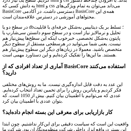
کردیم. سطح یک نیاز دارد html و css بداند. با افزودن چندخط دستور
به دانش کسی که html و css می‌داند می‌توان به تمام ویژگی‌های
BasisCore دسترسی داشت. در آکادمی BasisCore همه‌ی این
محتواهای آموزشی در دسترس علاقه‌مندان است.‌
در سطح دو یا db؛ تسلط بر یک دیتابیس به‌شکل حرفه‌ای با قابلیت
تحلیل و نرمالایز نیاز است و در سطح سوم دانستن سی‌شارپ یا
پایتون به‌شکل تخصصی. خبرخوب اینکه این سطح‌ها پیش‌نیاز هم
نیست. یعنی شما می‌توانید در هرسطحی مستقل از سطوح دیگر
متخصص باشید. معمولا در زبان‌های دیگر این سطوح پیش‌نیاز هم
هستند. ما این‌ها را تفکیک کرده‌ایم و این دستاورد مهمی است.
آماری از تعداد افرادی که از BasisCore استفاده می‌کنند
دارید؟
این عدد به دقت قابل اندازه‌گیری نیست. ما به روش‌های مختلفی
فکر کردیم و پایاترین روش را برای تخمین تعداد انتخاب کرده‌ایم.
عددی که می‌توانیم با اطمینان بیان کنیم. بیش از 1050 است. که
بتوان عددی با اطمینان بیان کرد.
کار بازاریابی برای معرفی این بسته انجام داده‌اید؟
واقعیت این است که سیاست دقیقی برای این‌کار نداشتیم. چون ابتدا
این بستر درواقع ابزار داخلی شرکت منظومه‌نگاران بود. شرکت ما