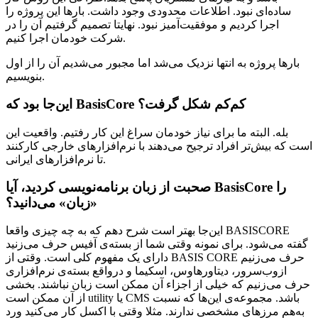
ساده‌ای نبود. اطلاعات محدودی وجود داشت. بارها این پروژه را
اجرا کردیم و موفقیت‌آمیز نبود. نهایتا تصمیم گرفتیم آن را در
شرکت خودمان اجرا کنیم.
بارها پروژه به انتها نزدیک می‌شد اما مجبور می‌شدیم آن را از اول
بنویسیم.
این‌جا بود که BasisCore کم‌کم شکل گرفت؟
بله. البته ما برای نیاز خودمان سراغ این کار رفتیم. واقعیت این
است که بیش‌تر افراد ترجیح می‌دهند با نرم‌افزارهای خارجی کارکنند
تا نرم‌افزارهای ایرانی.
صحبت از زبان برنامه‌نویسی کردید، آیا BasisCore را
«زبان» می‌دانید؟
این‌جا بهتر است شرح دهم که به چه چیزی واقعا BASISCORE
گفته می‌شود. برای نمونه وقتی شما از بسته‌ی آفیس حرف می‌زنید
دارای یک مفهوم کلی است. وقتی از BASIS CORE حرف می‌زنیم
ازوب‌سرور، دیتاورهاوس، اسکیما و درواقع بسته‌ی نرم‌افزاری
حرف می‌زنیم که خیلی از اجزاء آن ممکن است زبان نباشند. بخشی
از آن ممکن است utility یا CMS باشد. مجموعه‌ی این‌ها که نسبت
به‌هم مرزهای مشخصی ندارند. مثلا وقتی با اکسل کار می‌کنید ورد