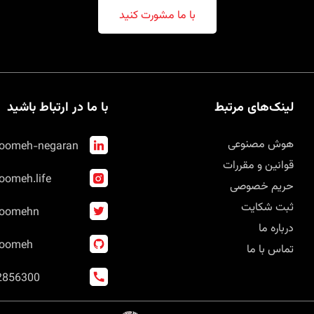
با ما مشورت کنید
لینک‌های مرتبط
با ما در ارتباط باشید
هوش مصنوعی
oomeh-negaran
قوانین و مقررات
omeh.life
حریم خصوصی
ثبت شکایت
oomehn
درباره ما
oomeh
تماس با ما
2856300