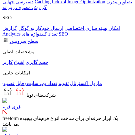
تصاویر مدرن
Image Optimization
Index 4
Caching
دسترسی جهانی
گزارش مصرف روزانه
SEO
امکان بهینه سازی اختصاصی
ارسال خودکار به گوگل
گزارش
تعداد کلیدواژه های SEO
Analytics
سطح سرویس
مشخصات اصلی
حجم
گالری
اشیاء
کاربر
امکانات جانبی
ماژول اکسترنال
تقویم
تعداد وب سایت (قابل نصب)
شرکت‌های نوپا
فری فرم
freeform یک ابزار حرفه‌ای برای ساخت انواع فرم‌های پیچیده
می‌باشد.