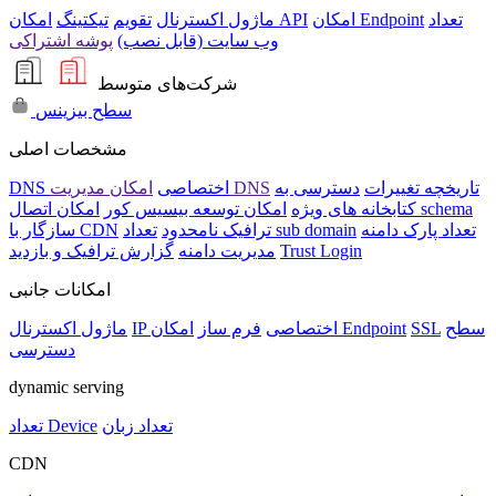
تعداد
امکان Endpoint
امکان API
ماژول اکسترنال
تقویم
تیکتینگ
وب سایت (قابل نصب)
پوشه اشتراکی
شرکت‌های متوسط
سطح بیزینس
مشخصات اصلی
تاریخچه تغییرات
دسترسی به
امکان مدیریت DNS
DNS اختصاصی
امکان اتصال schema
کتابخانه های ویژه
امکان توسعه بیسیس کور
تعداد پارک دامنه
تعداد sub domain
ترافیک نامحدود
سازگار با CDN
Trust Login
مدیریت دامنه
گزارش ترافیک و بازدید
امکانات جانبی
سطح
SSL
امکان Endpoint
IP اختصاصی
فرم ساز
ماژول اکسترنال
دسترسی
dynamic serving
تعداد زبان
تعداد Device
CDN