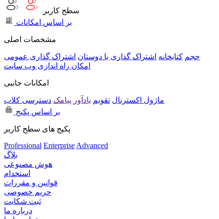
سطح کاربر
بر اساس امکانات
مشخصات اصلی
حجم
کتابخانه
اشتراک گذاری با دوستان
اشتراک گذاری عمومی
امکان راه اندازی وب سایت
امکانات جانبی
ماژول اکسترنال
تقویم
یادآور پیامک
دسترسی کلاب
بر اساس پکیج
پکیج های سطح کاربر
Professional
Enterprise
Advanced
بلاگ
هوش مصنوعی
استخدام
قوانین و مقررات
حریم خصوصی
ثبت شکایت
درباره ما