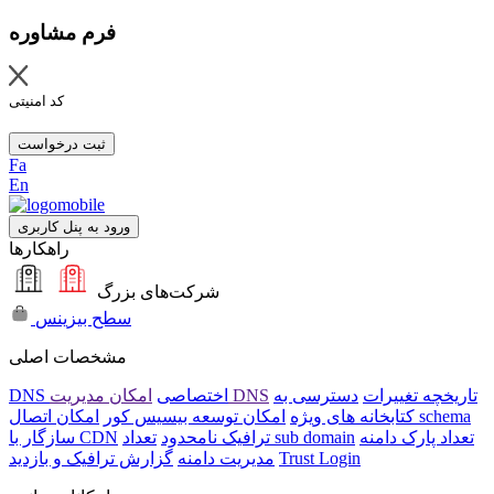
فرم مشاوره
کد امنیتی
ثبت درخواست
Fa
En
ورود به پنل کاربری
راهکارها
شرکت‌های بزرگ
سطح بیزینس
مشخصات اصلی
تاریخچه تغییرات
دسترسی به
امکان مدیریت DNS
DNS اختصاصی
امکان اتصال schema
کتابخانه های ویژه
امکان توسعه بیسیس کور
تعداد پارک دامنه
تعداد sub domain
ترافیک نامحدود
سازگار با CDN
Trust Login
مدیریت دامنه
گزارش ترافیک و بازدید