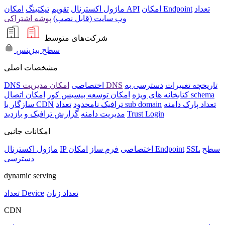
تعداد
امکان Endpoint
امکان API
ماژول اکسترنال
تقویم
تیکتینگ
وب سایت (قابل نصب)
پوشه اشتراکی
شرکت‌های متوسط
سطح بیزینس
مشخصات اصلی
تاریخچه تغییرات
دسترسی به
امکان مدیریت DNS
DNS اختصاصی
امکان اتصال schema
کتابخانه های ویژه
امکان توسعه بیسیس کور
تعداد پارک دامنه
تعداد sub domain
ترافیک نامحدود
سازگار با CDN
Trust Login
مدیریت دامنه
گزارش ترافیک و بازدید
امکانات جانبی
سطح
SSL
امکان Endpoint
IP اختصاصی
فرم ساز
ماژول اکسترنال
دسترسی
dynamic serving
تعداد زبان
تعداد Device
CDN