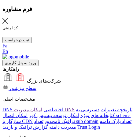
فرم مشاوره
کد امنیتی
ثبت درخواست
Fa
En
ورود به پنل کاربری
راهکارها
شرکت‌های بزرگ
سطح بیزینس
مشخصات اصلی
تاریخچه تغییرات
دسترسی به
امکان مدیریت DNS
DNS اختصاصی
امکان اتصال schema
کتابخانه های ویژه
امکان توسعه بیسیس کور
تعداد پارک دامنه
تعداد sub domain
ترافیک نامحدود
سازگار با CDN
Trust Login
مدیریت دامنه
گزارش ترافیک و بازدید