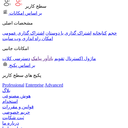
سطح کاربر
بر اساس امکانات
مشخصات اصلی
حجم
کتابخانه
اشتراک گذاری با دوستان
اشتراک گذاری عمومی
امکان راه اندازی وب سایت
امکانات جانبی
ماژول اکسترنال
تقویم
یادآور پیامک
دسترسی کلاب
بر اساس پکیج
پکیج های سطح کاربر
Professional
Enterprise
Advanced
بلاگ
هوش مصنوعی
استخدام
قوانین و مقررات
حریم خصوصی
ثبت شکایت
درباره ما