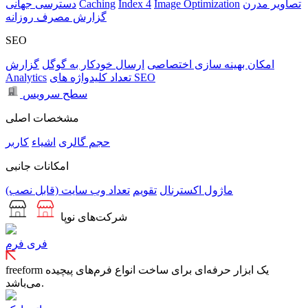
تصاویر مدرن
Image Optimization
Index 4
Caching
دسترسی جهانی
گزارش مصرف روزانه
SEO
امکان بهینه سازی اختصاصی
ارسال خودکار به گوگل
گزارش
تعداد کلیدواژه های SEO
Analytics
سطح سرویس
مشخصات اصلی
حجم
گالری
اشیاء
کاربر
امکانات جانبی
ماژول اکسترنال
تقویم
تعداد وب سایت (قابل نصب)
شرکت‌های نوپا
فری فرم
freeform یک ابزار حرفه‌ای برای ساخت انواع فرم‌های پیچیده
می‌باشد.