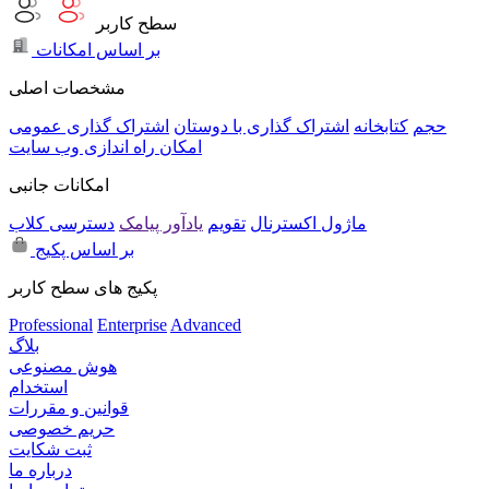
سطح کاربر
بر اساس امکانات
مشخصات اصلی
حجم
کتابخانه
اشتراک گذاری با دوستان
اشتراک گذاری عمومی
امکان راه اندازی وب سایت
امکانات جانبی
ماژول اکسترنال
تقویم
یادآور پیامک
دسترسی کلاب
بر اساس پکیج
پکیج های سطح کاربر
Professional
Enterprise
Advanced
بلاگ
هوش مصنوعی
استخدام
قوانین و مقررات
حریم خصوصی
ثبت شکایت
درباره ما