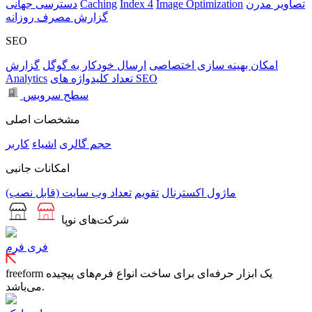
تصاویر مدرن
Image Optimization
Index 4
Caching
دسترسی جهانی
گزارش مصرف روزانه
SEO
امکان بهینه سازی اختصاصی
ارسال خودکار به گوگل
گزارش
تعداد کلیدواژه های SEO
Analytics
سطح سرویس
مشخصات اصلی
حجم
گالری
اشیاء
کاربر
امکانات جانبی
ماژول اکسترنال
تقویم
تعداد وب سایت (قابل نصب)
شرکت‌های نوپا
فری فرم
freeform یک ابزار حرفه‌ای برای ساخت انواع فرم‌های پیچیده
می‌باشد.