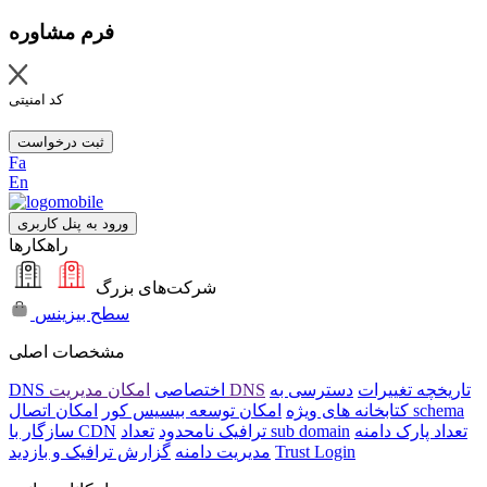
فرم مشاوره
کد امنیتی
ثبت درخواست
Fa
En
ورود به پنل کاربری
راهکارها
شرکت‌های بزرگ
سطح بیزینس
مشخصات اصلی
تاریخچه تغییرات
دسترسی به
امکان مدیریت DNS
DNS اختصاصی
امکان اتصال schema
کتابخانه های ویژه
امکان توسعه بیسیس کور
تعداد پارک دامنه
تعداد sub domain
ترافیک نامحدود
سازگار با CDN
Trust Login
مدیریت دامنه
گزارش ترافیک و بازدید