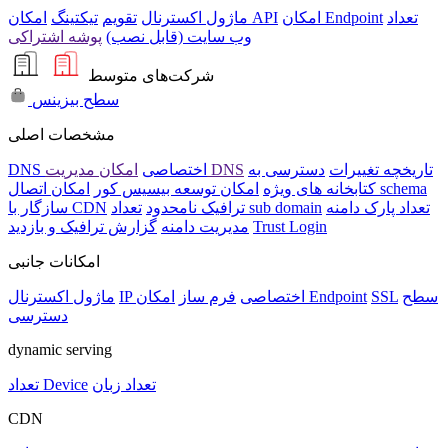
تعداد
امکان Endpoint
امکان API
ماژول اکسترنال
تقویم
تیکتینگ
وب سایت (قابل نصب)
پوشه اشتراکی
شرکت‌های متوسط
سطح بیزینس
مشخصات اصلی
تاریخچه تغییرات
دسترسی به
امکان مدیریت DNS
DNS اختصاصی
امکان اتصال schema
کتابخانه های ویژه
امکان توسعه بیسیس کور
تعداد پارک دامنه
تعداد sub domain
ترافیک نامحدود
سازگار با CDN
Trust Login
مدیریت دامنه
گزارش ترافیک و بازدید
امکانات جانبی
سطح
SSL
امکان Endpoint
IP اختصاصی
فرم ساز
ماژول اکسترنال
دسترسی
dynamic serving
تعداد زبان
تعداد Device
CDN