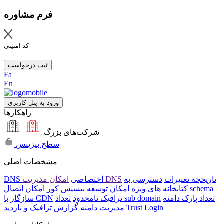
فرم مشاوره
کد امنیتی
ثبت درخواست
Fa
En
ورود به پنل کاربری
راهکارها
شرکت‌های بزرگ
سطح بیزینس
مشخصات اصلی
تاریخچه تغییرات
دسترسی به
امکان مدیریت DNS
DNS اختصاصی
امکان اتصال schema
کتابخانه های ویژه
امکان توسعه بیسیس کور
تعداد پارک دامنه
تعداد sub domain
ترافیک نامحدود
سازگار با CDN
Trust Login
مدیریت دامنه
گزارش ترافیک و بازدید