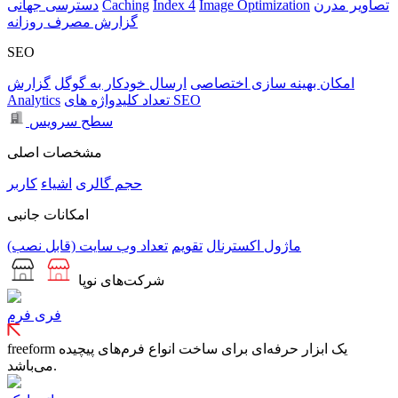
تصاویر مدرن
Image Optimization
Index 4
Caching
دسترسی جهانی
گزارش مصرف روزانه
SEO
امکان بهینه سازی اختصاصی
ارسال خودکار به گوگل
گزارش
تعداد کلیدواژه های SEO
Analytics
سطح سرویس
مشخصات اصلی
حجم
گالری
اشیاء
کاربر
امکانات جانبی
ماژول اکسترنال
تقویم
تعداد وب سایت (قابل نصب)
شرکت‌های نوپا
فری فرم
freeform یک ابزار حرفه‌ای برای ساخت انواع فرم‌های پیچیده
می‌باشد.