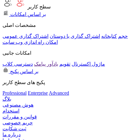
سطح کاربر
بر اساس امکانات
مشخصات اصلی
حجم
کتابخانه
اشتراک گذاری با دوستان
اشتراک گذاری عمومی
امکان راه اندازی وب سایت
امکانات جانبی
ماژول اکسترنال
تقویم
یادآور پیامک
دسترسی کلاب
بر اساس پکیج
پکیج های سطح کاربر
Professional
Enterprise
Advanced
بلاگ
هوش مصنوعی
استخدام
قوانین و مقررات
حریم خصوصی
ثبت شکایت
درباره ما