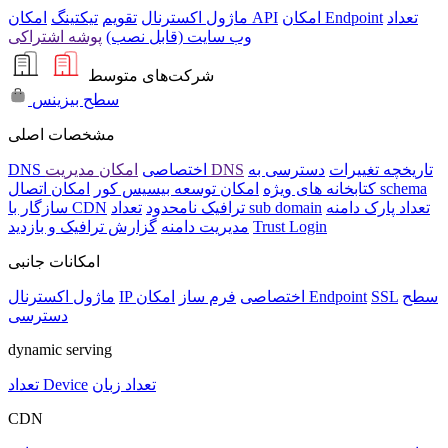
تعداد
امکان Endpoint
امکان API
ماژول اکسترنال
تقویم
تیکتینگ
وب سایت (قابل نصب)
پوشه اشتراکی
شرکت‌های متوسط
سطح بیزینس
مشخصات اصلی
تاریخچه تغییرات
دسترسی به
امکان مدیریت DNS
DNS اختصاصی
امکان اتصال schema
کتابخانه های ویژه
امکان توسعه بیسیس کور
تعداد پارک دامنه
تعداد sub domain
ترافیک نامحدود
سازگار با CDN
Trust Login
مدیریت دامنه
گزارش ترافیک و بازدید
امکانات جانبی
سطح
SSL
امکان Endpoint
IP اختصاصی
فرم ساز
ماژول اکسترنال
دسترسی
dynamic serving
تعداد زبان
تعداد Device
CDN