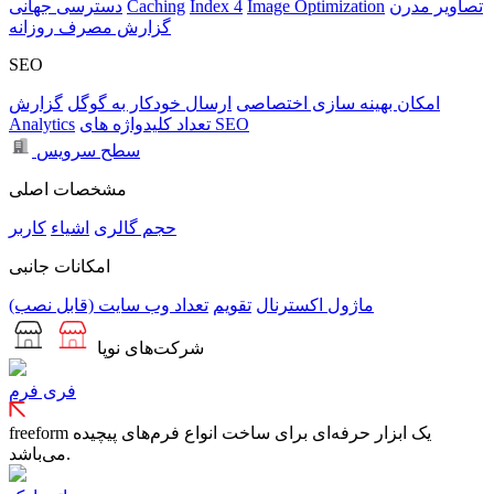
تصاویر مدرن
Image Optimization
Index 4
Caching
دسترسی جهانی
گزارش مصرف روزانه
SEO
امکان بهینه سازی اختصاصی
ارسال خودکار به گوگل
گزارش
تعداد کلیدواژه های SEO
Analytics
سطح سرویس
مشخصات اصلی
حجم
گالری
اشیاء
کاربر
امکانات جانبی
ماژول اکسترنال
تقویم
تعداد وب سایت (قابل نصب)
شرکت‌های نوپا
فری فرم
freeform یک ابزار حرفه‌ای برای ساخت انواع فرم‌های پیچیده
می‌باشد.