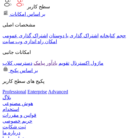
سطح کاربر
بر اساس امکانات
مشخصات اصلی
حجم
کتابخانه
اشتراک گذاری با دوستان
اشتراک گذاری عمومی
امکان راه اندازی وب سایت
امکانات جانبی
ماژول اکسترنال
تقویم
یادآور پیامک
دسترسی کلاب
بر اساس پکیج
پکیج های سطح کاربر
Professional
Enterprise
Advanced
بلاگ
هوش مصنوعی
استخدام
قوانین و مقررات
حریم خصوصی
ثبت شکایت
درباره ما