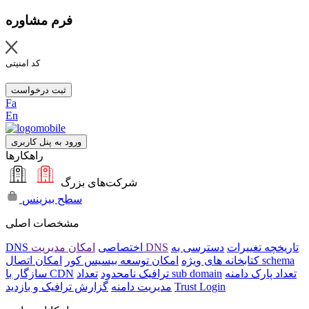
فرم مشاوره
کد امنیتی
ثبت درخواست
Fa
En
ورود به پنل کاربری
راهکارها
شرکت‌های بزرگ
سطح بیزینس
مشخصات اصلی
تاریخچه تغییرات
دسترسی به
امکان مدیریت DNS
DNS اختصاصی
امکان اتصال schema
کتابخانه های ویژه
امکان توسعه بیسیس کور
تعداد پارک دامنه
تعداد sub domain
ترافیک نامحدود
سازگار با CDN
Trust Login
مدیریت دامنه
گزارش ترافیک و بازدید