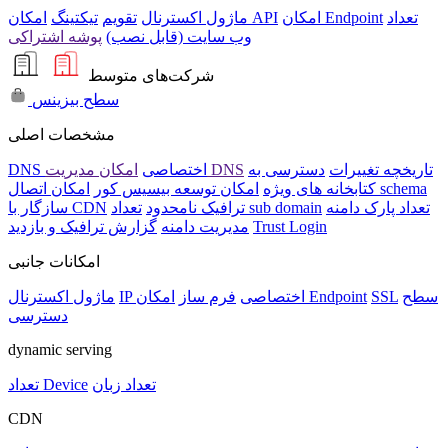
تعداد
امکان Endpoint
امکان API
ماژول اکسترنال
تقویم
تیکتینگ
وب سایت (قابل نصب)
پوشه اشتراکی
شرکت‌های متوسط
سطح بیزینس
مشخصات اصلی
تاریخچه تغییرات
دسترسی به
امکان مدیریت DNS
DNS اختصاصی
امکان اتصال schema
کتابخانه های ویژه
امکان توسعه بیسیس کور
تعداد پارک دامنه
تعداد sub domain
ترافیک نامحدود
سازگار با CDN
Trust Login
مدیریت دامنه
گزارش ترافیک و بازدید
امکانات جانبی
سطح
SSL
امکان Endpoint
IP اختصاصی
فرم ساز
ماژول اکسترنال
دسترسی
dynamic serving
تعداد زبان
تعداد Device
CDN