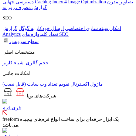
تصاویر مدرن
Image Optimization
Index 4
Caching
دسترسی جهانی
گزارش مصرف روزانه
SEO
امکان بهینه سازی اختصاصی
ارسال خودکار به گوگل
گزارش
تعداد کلیدواژه های SEO
Analytics
سطح سرویس
مشخصات اصلی
حجم
گالری
اشیاء
کاربر
امکانات جانبی
ماژول اکسترنال
تقویم
تعداد وب سایت (قابل نصب)
شرکت‌های نوپا
فری فرم
freeform یک ابزار حرفه‌ای برای ساخت انواع فرم‌های پیچیده
می‌باشد.