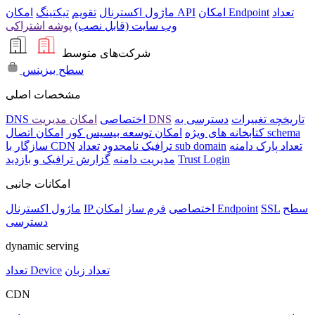
تعداد
امکان Endpoint
امکان API
ماژول اکسترنال
تقویم
تیکتینگ
وب سایت (قابل نصب)
پوشه اشتراکی
شرکت‌های متوسط
سطح بیزینس
مشخصات اصلی
تاریخچه تغییرات
دسترسی به
امکان مدیریت DNS
DNS اختصاصی
امکان اتصال schema
کتابخانه های ویژه
امکان توسعه بیسیس کور
تعداد پارک دامنه
تعداد sub domain
ترافیک نامحدود
سازگار با CDN
Trust Login
مدیریت دامنه
گزارش ترافیک و بازدید
امکانات جانبی
سطح
SSL
امکان Endpoint
IP اختصاصی
فرم ساز
ماژول اکسترنال
دسترسی
dynamic serving
تعداد زبان
تعداد Device
CDN