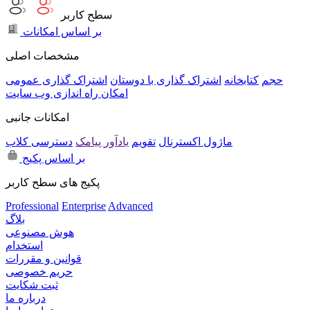
سطح کاربر
بر اساس امکانات
مشخصات اصلی
حجم
کتابخانه
اشتراک گذاری با دوستان
اشتراک گذاری عمومی
امکان راه اندازی وب سایت
امکانات جانبی
ماژول اکسترنال
تقویم
یادآور پیامک
دسترسی کلاب
بر اساس پکیج
پکیج های سطح کاربر
Professional
Enterprise
Advanced
بلاگ
هوش مصنوعی
استخدام
قوانین و مقررات
حریم خصوصی
ثبت شکایت
درباره ما