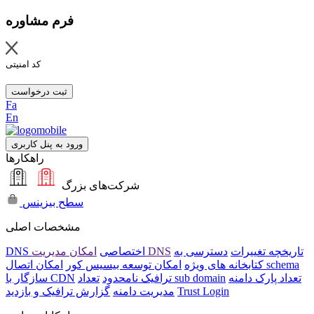
فرم مشاوره
کد امنیتی
ثبت درخواست
Fa
En
ورود به پنل کاربری
راهکارها
شرکت‌های بزرگ
سطح بیزینس
مشخصات اصلی
تاریخچه تغییرات
دسترسی به
امکان مدیریت DNS
DNS اختصاصی
امکان اتصال schema
کتابخانه های ویژه
امکان توسعه بیسیس کور
تعداد پارک دامنه
تعداد sub domain
ترافیک نامحدود
سازگار با CDN
Trust Login
مدیریت دامنه
گزارش ترافیک و بازدید