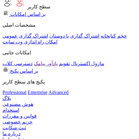
سطح کاربر
بر اساس امکانات
مشخصات اصلی
حجم
کتابخانه
اشتراک گذاری با دوستان
اشتراک گذاری عمومی
امکان راه اندازی وب سایت
امکانات جانبی
ماژول اکسترنال
تقویم
یادآور پیامک
دسترسی کلاب
بر اساس پکیج
پکیج های سطح کاربر
Professional
Enterprise
Advanced
بلاگ
هوش مصنوعی
استخدام
قوانین و مقررات
حریم خصوصی
ثبت شکایت
درباره ما