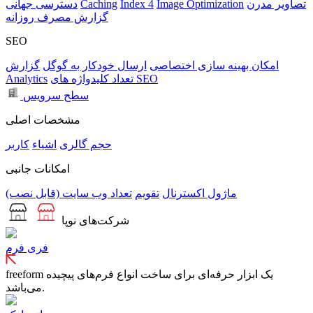
تصاویر مدرن
Image Optimization
Index 4
Caching
دسترسی جهانی
گزارش مصرف روزانه
SEO
امکان بهینه سازی اختصاصی
ارسال خودکار به گوگل
گزارش
تعداد کلیدواژه های SEO
Analytics
سطح سرویس
مشخصات اصلی
حجم
گالری
اشیاء
کاربر
امکانات جانبی
ماژول اکسترنال
تقویم
تعداد وب سایت (قابل نصب)
شرکت‌های نوپا
فری فرم
freeform یک ابزار حرفه‌ای برای ساخت انواع فرم‌های پیچیده
می‌باشد.