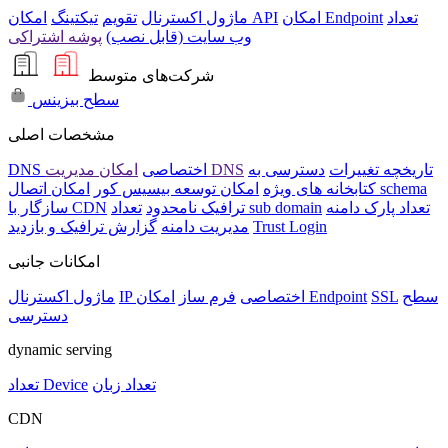
تعداد
امکان Endpoint
امکان API
ماژول اکسترنال
تقویم
تیکتینگ
وب سایت (قابل نصب)
پوشه اشتراکی
شرکت‌های متوسط
سطح بیزینس
مشخصات اصلی
تاریخچه تغییرات
دسترسی به
امکان مدیریت DNS
DNS اختصاصی
امکان اتصال schema
کتابخانه های ویژه
امکان توسعه بیسیس کور
تعداد پارک دامنه
تعداد sub domain
ترافیک نامحدود
سازگار با CDN
Trust Login
مدیریت دامنه
گزارش ترافیک و بازدید
امکانات جانبی
سطح
SSL
امکان Endpoint
IP اختصاصی
فرم ساز
ماژول اکسترنال
دسترسی
dynamic serving
تعداد زبان
تعداد Device
CDN