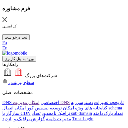
فرم مشاوره
کد امنیتی
ثبت درخواست
Fa
En
ورود به پنل کاربری
راهکارها
شرکت‌های بزرگ
سطح بیزینس
مشخصات اصلی
تاریخچه تغییرات
دسترسی به
امکان مدیریت DNS
DNS اختصاصی
امکان اتصال schema
کتابخانه های ویژه
امکان توسعه بیسیس کور
تعداد پارک دامنه
تعداد sub domain
ترافیک نامحدود
سازگار با CDN
Trust Login
مدیریت دامنه
گزارش ترافیک و بازدید