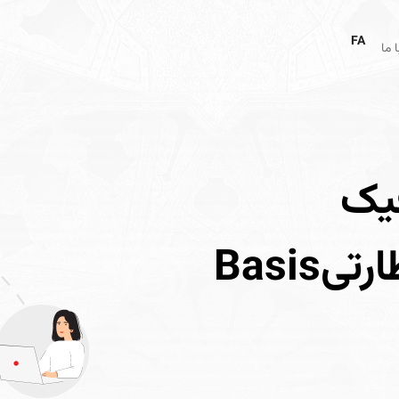
FA
 ما
یک
نامحدود با سیستم نظارتیBasis