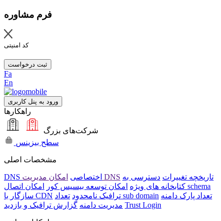
فرم مشاوره
کد امنیتی
ثبت درخواست
Fa
En
ورود به پنل کاربری
راهکارها
شرکت‌های بزرگ
سطح بیزینس
مشخصات اصلی
تاریخچه تغییرات
دسترسی به
امکان مدیریت DNS
DNS اختصاصی
امکان اتصال schema
کتابخانه های ویژه
امکان توسعه بیسیس کور
تعداد پارک دامنه
تعداد sub domain
ترافیک نامحدود
سازگار با CDN
Trust Login
مدیریت دامنه
گزارش ترافیک و بازدید