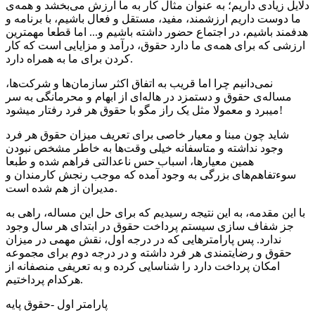
دلایل زیادی داریم؛ به عنوان مثال کار به ما ارزش می‌بخشد و همه‌ی
ما دوست داریم ارزشمند، مفید، مستقل و فعال باشیم، با برنامه و
هدفمند باشیم، در اجتماع حضور داشته باشیم و... اما قطعا مهمترین
ارزشی که برای همه‌ی ما دارد حقوق، درآمد و مزایایی است که کار
کردن برای ما به همراه دارد.
نمی‌دانیم چرا اما قریب به اتفاق اکثر سازمان‌ها و شرکت‌ها،
مساله‌ی حقوق و دستمزد در هاله‌ای از ابهام و محرمانگی به سر
میبرد و معمولا مثل یک راز مگو با حقوق هر فرد رفتار میشود!
شاید چون مبنا و معیار خاصی برای تعریف میزان حقوق هر فرد
وجود نداشته و متاسفانه خیلی وقت‌ها به خاطر مشخص نبودن
همین معیارها، اسباب حس ناعدالتی فراهم شده و طبعا
سوءتفاهم‌های بزرگی به وجود آمده که موجب رنجش کارمندان و
مدیران از هم شده است.
با این مقدمه، به این نتیجه رسیدیم که برای حل این مساله، راهی به
جز شفاف سازی سیستم پرداخت حقوق در ابتدای هر سال وجود
ندارد. پس پارامترهایی که در درجه اول، نقش مهمی در میزان
حقوق و رضایتمندی هر فرد داشته و در درجه دوم برای مجموعه
امکان پرداخت دارد را شناسایی کرده و به تعریفی منصفانه از
هرکدام پرداختیم.
پارامتر اول -حقوق پایه