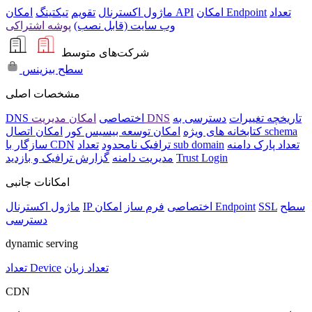
تعداد
امکان Endpoint
امکان API
ماژول اکسترنال
تقویم
تیکتینگ
وب سایت (قابل نصب)
پوشه اشتراکی
شرکت‌های متوسط
سطح بیزینس
مشخصات اصلی
تاریخچه تغییرات
دسترسی به
امکان مدیریت DNS
DNS اختصاصی
امکان اتصال schema
کتابخانه های ویژه
امکان توسعه بیسیس کور
تعداد پارک دامنه
تعداد sub domain
ترافیک نامحدود
سازگار با CDN
Trust Login
مدیریت دامنه
گزارش ترافیک و بازدید
امکانات جانبی
سطح
SSL
امکان Endpoint
IP اختصاصی
فرم ساز
ماژول اکسترنال
دسترسی
dynamic serving
تعداد زبان
تعداد Device
CDN