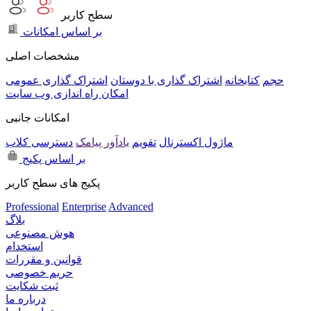
سطح کاربر
بر اساس امکانات
مشخصات اصلی
حجم
کتابخانه
اشتراک گذاری با دوستان
اشتراک گذاری عمومی
امکان راه اندازی وب سایت
امکانات جانبی
ماژول اکسترنال
تقویم
یادآور پیامک
دسترسی کلاب
بر اساس پکیج
پکیج های سطح کاربر
Professional
Enterprise
Advanced
بلاگ
هوش مصنوعی
استخدام
قوانین و مقررات
حریم خصوصی
ثبت شکایت
درباره ما