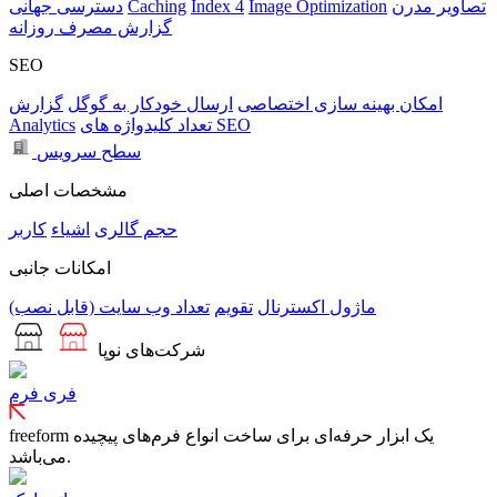
تصاویر مدرن
Image Optimization
Index 4
Caching
دسترسی جهانی
گزارش مصرف روزانه
SEO
امکان بهینه سازی اختصاصی
ارسال خودکار به گوگل
گزارش
تعداد کلیدواژه های SEO
Analytics
سطح سرویس
مشخصات اصلی
حجم
گالری
اشیاء
کاربر
امکانات جانبی
ماژول اکسترنال
تقویم
تعداد وب سایت (قابل نصب)
شرکت‌های نوپا
فری فرم
freeform یک ابزار حرفه‌ای برای ساخت انواع فرم‌های پیچیده
می‌باشد.