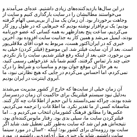
در این سال‌ها بازدیدکننده‌های زیادی داشتیم. عده‌ای می‌آمدند و
می‌خواستند مطالبشان را در سایت بارگذاری کنیم و سایت از
وجاهت برخوردار بود. آن زمان یک مدل از بی‌بی‌سی الهام گرفته
بودیم؛ یک نرم‌افزار نوشته بودیم که خبرهایی که در طول روز کار
می‌کردیم، ساعت پنج بعدازظهر به همه کسانی که عضو خبرنامه
بودند، ایمیل می‌شد و همین کار به جذابیت سایت افزوده بود. آخرین
خبری که در ایران‌اکتور هست، مربوط به فوت آقای ملاقلی‌پور
است. بعد از آن، سایت فیلتر شد. این موضوع (فیلتر کردن) خیلی به
من برخورد، حتی بعد از اینکه رفع فیلتر شدیم، سایت را باز نکردم.
حتی چند بار تماس گرفتند، گفتم شما باید عذرخواهی رسمی کنید،
به هر حال آن موقع جوان بودم و مناسبات و شرایط را درک
نمی‌کردم، اما احساس می‌کردم در جایی که هیچ نظارتی نبود، ما
آبروی اینترنت در ایران بودیم.
آن زمان خیلی از سایت‌ها که خارج از کشور مدیریت می‌شدند
به‌دلیل نبود سیستم فیلترینگ برای حاکمیت آن زمان دردسرساز
شده بودند، چراکه نمی‌دانستند با این حجم از اطلاعات چه کار کنند.
متاسفانه کسی از ما تقدیر نکرد. ما اطلاعات را ترجمه می‌کردیم،
عکس‌ها را مطابق فرهنگ کشورمان انتخاب می‌کردیم و… اما
فیلترکردن سایت ما، سیلی بدی بود. رفتار مایوس‌کننده‌ای بود،
نتیجه‌اش هم این شد که سایت به‌طور کلی تعطیل شد، شاید اگر
سایت بود رزومه‌ای برای کشور بود؛ اینکه ۲۰سال در مورد سینما
سایت داشتیم. شاید یک چیزی مثل آی‌ام‌دی‌بی داشتیم در مورد