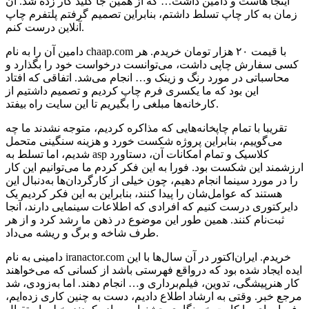
اینجا هاست و دامین داشت… که از همین جا کلید کار زده شد. آن
زمان به کار چاپ تسلط داشتم، بنابراین تصمیم گرفتم پلتفرم چاپ‌
آنلاین درست کنم.
دامین‌ آن را به نام chaap.com با قیمت ۲۰ هزار تومان خریدم. هر
کسی سفارش چاپی داشت، می‌توانست درخواست خود را بگذارد و
محاسباتی در مورد رنگ و زینک و… انجام می‌شد. اتفاقی که افتاد
این بود که ما یکسری فرم چاپ کردیم و تصمیم داشتیم از
کارخانه‌ها مبلغی را بگیریم تا این سایت راه بیفتد.
تقریبا با تمام چاپخانه‌هایی که مذاکره کردیم، متوجه نشدند ما چه
می‌گوییم، بنابراین پروژه شکست خورد و هزینه سنگینی متحمل
شدیم، اما تسلط به asp کلاسیک و تمام امکانات آن، دستاورد
ارزشمند این شکست بود. فورا به این فکر کردم ما می‌توانیم این کار
را در مورد سینما انجام دهیم، چون خیلی از کارگردان‌ها به‌دنبال این
هستند که عوامل‌شان را پیدا کنند، بنابراین به این فکر کردیم یک
دایرکتوری درست کنیم که افرادی که اطلاعات سینمایی دارند، آنجا
ثبت‌نام کنند. همین طور این موضوع در ذهن ما رشد کرد و از هر
طرف شاخه و برگ و ریشه می‌داد.
دامینی به نام iranactor.com خریدم. ایران‌اکتور در آن سال‌ها با این
ایده ایجاد شده بود که درواقع فهرستی باشد از کسانی که می‌خواهند
کار هنرپیشگی، تدوین، فیلم‌برداری و… انجام دهند. اما به‌زودی، شد
مرجع خبر. وقتی به ارشاد اطلاع دادیم، دست به چنین کاری زده‌ایم،