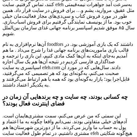
کنند، تماس گرفتیم. سایت efeh به‌سرعت آمد جواهرات نیمه‌قیمتی
مثل عقیق، مروارید، یشم و… برای فروش در سایت قرار داد. همین
طور در مورد فروش کتاب و سی‌دی‌های مجاز فعالیت‌مان خیلی
خوب بود. ما از یونیسف نمایندگی گرفتیم برای فروش اسباب‌بازی.
سال ۸۵ موفق شدیم اسپانسر برنامه جهانی غذای سازمان بین‌الملل
شویم.
آن‌ها نرم‌افزاری به نام foodfors داشتند که یک بازی آموزشی بود. در
قالب بازی ماموریت‌های برنامه جهانی غذا را شرح می‌داد . ما هم
آمدیم به‌جای اینکه به آن‌ها کمک مادی کنیم، این بازی را ترجمه و
صداگذاری فارسی کردیم در نتیجه آن‌ها هم یک سال اجازه
اسپانسری به سایت efeh.com دادند. سال‌هایی که در مورد آن
صحبت می‌کنم، به‌گونه‌ای بود که هر تصمیمی که می‌گرفتید،
قابل‌اجرا بود؛ بازار به‌گونه‌ای بود که همه با هم ارتباط می‌گرفتند و
به یکدیگر اعتماد داشتند.
چه کسانی بودند، چه سایت و چه برندهایی آن زمان در
فضای اینترنت فعال بودند؟
این سمتی که من عرض می‌کنم، سمت مشتری‌هایمان است.
آدم‌های خیلی متفاوتی بودند. نمی‌دانم واقعا چگونه به ما اعتماد و
پول به حساب ما واریز می‌کردند. ما از دورترین شهرستان‌ها هم
مشتری داشتیم. در تمام طول فعالیت سایت efeh هیچ‌گونه شکایتی