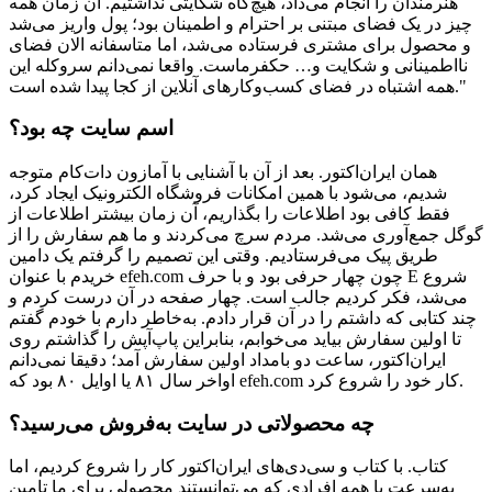
هنرمندان را انجام می‌داد، هیچ‌گاه شکایتی نداشتیم. آن زمان همه
چیز در یک فضای مبتنی بر احترام و اطمینان بود؛ پول واریز می‌شد
و محصول برای مشتری فرستاده می‌شد، اما متاسفانه الان فضای
نااطمینانی و شکایت و… حکفرماست. واقعا نمی‌دانم سروکله این
همه اشتباه در فضای کسب‌وکارهای آنلاین از کجا پیدا شده است."
اسم سایت چه بود؟
همان ایران‌اکتور. بعد از آن با آشنایی با آمازون دات‌کام متوجه
شدیم، می‌‌شود با همین امکانات فروشگاه الکترونیک ایجاد کرد،
فقط کافی بود اطلاعات را بگذاریم، آن زمان بیشتر اطلاعات از
گوگل جمع‌آوری می‌شد. مردم سرچ می‌کردند و ما هم سفارش را از
طریق پیک می‌فرستادیم. وقتی این تصمیم را گرفتم یک دامین
خریدم با عنوان efeh.com چون چهار حرفی بود و با حرف E شروع
می‌شد، فکر کردیم جالب است. چهار صفحه در آن درست کردم و
چند کتابی که داشتم را در آن قرار دادم. به‌خاطر دارم با خودم گفتم
تا اولین سفارش بیاید می‌خوابم، بنابراین پاپ‌آپش را گذاشتم روی
ایران‌اکتور، ساعت دو بامداد اولین سفارش آمد؛ دقیقا نمی‌دانم
اواخر سال ۸۱ یا اوایل ۸۰ بود که efeh.com کار خود را شروع کرد.
چه محصولاتی در سایت به‌فروش می‌رسید؟
کتاب. با کتاب و سی‌دی‌های ایران‌اکتور کار را شروع کردیم، اما
به‌سرعت با همه افرادی که می‌توانستند محصولی برای ما تامین