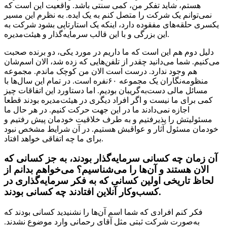
هستم، شاید تفکر من، کمی سنتی باشد. واقعیت این است که
نمی‌توانم یک شرکت را متصل کنم به یک ایده. به نظرم این مسیر
یکسری حلقه‌های مفقوده دارد، اینکه یک استارتاپی بشود شرکت به
این بزرگی و با این قالب سرمایه‌گذار و هیئت‌مدیره.
دلیل دوم هم این است که ما داریم در مورد یکی، دو برنده صحبت
می‌کنیم. شما می‌دانید چقدر از تلفن‌هایی که زده شد، الان اسم‌شان
هم وجود ندارد. درست است الان من کوچک ماندم. مجموعه
منظومه‌نگاران یک مجموعه ۶۰نفره است. در تمام این سال‌ها با
مسائل مالی دست‌به‌گریبان بودیم. اما دستاورد این اتفاقات چیز
کمی برای ما نیست و اگر افراد دیگری در هیئت‌مدیره بودند قطعا
اجازه نمی‌دادند ما در این جهت حرکت کنیم. در هر حال ما
مسئولیتش را پذیرفتیم و به طرف خلاقیت خودمان پیش رفتیم و
خودمان مسئول آثار و عواقبش هستیم. در آن شرایط مشخص نبود
برای ما چه اتفاقی خواهد افتاد.
آن زمان چه کسانی سرمایه‌گذار بودند، به جز کسانی که
الان هستند و آن‌ها را می‌شناسیم؟ می‌خواهم بدانم از
لحاظ تاریخی اولین کسانی که به فکر سرمایه‌گذاری در
کسب‌وکار آنلاین افتادند چه کسانی بودند.
فکر کنم افرادی که شما اسم آن‌ها را نشنیدید کسانی بودند که
به‌صورت شرکت ثبتی مثل آقای رحمانی وارد موضوع نشدند.