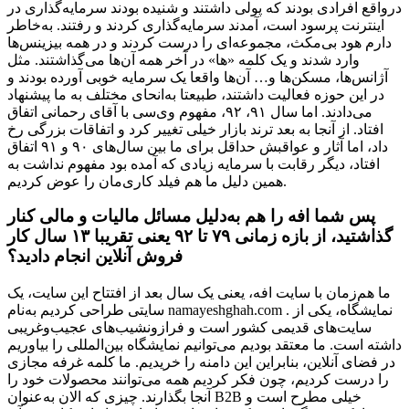
درواقع افرادی بودند که پولی داشتند و شنیده بودند سرمایه‌گذاری در
اینترنت پرسود است، آمدند سرمایه‌گذاری کردند و رفتند. به‌خاطر
دارم هود‌ بی‌مکث، مجموعه‌ای را درست کردند و در همه بیزینس‌ها
وارد شدند و یک کلمه «ها» در آخر همه آن‌ها می‌گذاشتند. مثل
آژانس‌ها، مسکن‌ها و… آن‌ها واقعا یک سرمایه خوبی آورده بودند و
در این حوزه فعالیت داشتند، طبیعتا به‌انحای مختلف به ما پیشنهاد
می‌دادند. اما سال ۹۱، ۹۲، مفهوم وی‌سی با آقای رحمانی اتفاق
افتاد. از آنجا به بعد ترند بازار خیلی تغییر کرد و اتفاقات بزرگی رخ
داد، اما آثار و عواقبش حداقل برای ما بین سال‌های ۹۰ و ۹۱ اتفاق
افتاد، دیگر رقابت با سرمایه زیادی که آمده بود مفهوم نداشت به
همین دلیل ما هم فیلد کاری‌مان را عوض کردیم.
پس شما افه را هم به‌دلیل مسائل مالیات و مالی کنار
گذاشتید، از بازه زمانی ۷۹ تا ۹۲ یعنی تقریبا ۱۳ سال کار
فروش آنلاین انجام دادید؟
ما هم‌زمان با سایت افه، یعنی یک سال بعد از افتتاح این سایت، یک
سایتی طراحی کردیم به‌نام namayeshghah.com . نمایشگاه، یکی از
سایت‌های قدیمی کشور است و فرازونشیب‌های عجیب‌وغریبی
داشته است. ما معتقد بودیم می‌توانیم نمایشگاه بین‌المللی را بیاوریم
در فضای آنلاین، بنابراین این دامنه را خریدیم. ما کلمه غرفه مجازی
را درست کردیم، چون فکر کردیم همه می‌توانند محصولات خود را
آنجا بگذارند. چیزی که الان به‌عنوان B2B خیلی مطرح است و