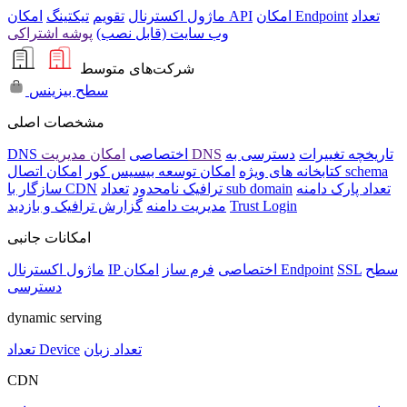
تعداد
امکان Endpoint
امکان API
ماژول اکسترنال
تقویم
تیکتینگ
وب سایت (قابل نصب)
پوشه اشتراکی
شرکت‌های متوسط
سطح بیزینس
مشخصات اصلی
تاریخچه تغییرات
دسترسی به
امکان مدیریت DNS
DNS اختصاصی
امکان اتصال schema
کتابخانه های ویژه
امکان توسعه بیسیس کور
تعداد پارک دامنه
تعداد sub domain
ترافیک نامحدود
سازگار با CDN
Trust Login
مدیریت دامنه
گزارش ترافیک و بازدید
امکانات جانبی
سطح
SSL
امکان Endpoint
IP اختصاصی
فرم ساز
ماژول اکسترنال
دسترسی
dynamic serving
تعداد زبان
تعداد Device
CDN