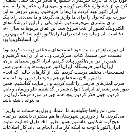
فورا برای ما کارت خبرنگاری جشنواره صادر کردند. خیلی استقبال
کردیم، از جشنواره عکاسی کردیم و سی‌دی این عکس‌ها را به اسم
ایران‌اکتور تهیه کردیم و آن‌ها را فروختیم. روش فروش به این
صورت بود که پول را برای ما واریز می‌کردند و ما سی‌دی را با پیک
برای مشتری می‌فرستادیم. شاید یکی از اولین فروشگاه‌های
الکترونیک کشور از اینجا شروع شد. این اتفاق مربوط به سال ۸۰،
۸۱ است. آن زمان چند ایده برای ایران‌اکتور داده شد که مهم‌ترین
آن، انسایکلوپدیا بود.
آن دوره یاهو در سایت خود قسمت‌های مختلفی درست کرده بود؛
قسمت خبر، سینما، کتاب، سرگرمی و… ما از آن ایده گرفتیم و
همین را در ایران‌اکتور پیاده کردیم، ایران‌اکتور سینمای ایران،
ایران‌اکتور فروشگاه، ایران‌اکتور هنرپیشه‌ها و… همین طور
قسمت‌های مختلف درست کردیم. یکی از کارهای جالبی که انجام
دادیم و الان نسخه‌اش هم وجود دارد، این بود که تمام
ضرب‌المثل‌های فارسی را تایپ کردیم و در سایت گذاشتیم. همین
طور شعر شعرای ایرانی؛ دیوان شعر را گذاشتیم جلو رویمان و تایپ
کردیم، چون فکر ‌کردیم اینجا همه چیز در مورد فرهنگ ایران را
می‌تواند داشته باشد.
" نمی‌دانم واقعا چگونه به ما اعتماد و پول به حساب ما واریز
می‌کردند. ما از دورترین شهرستان‌ها هم مشتری داشتیم. در تمام
طول فعالیت سایت efeh هیچ‌گونه شکایتی نداشتیم. همین طور
ایران‌اکتور با توجه به اینکه کار مالی انجام می‌داد، کار اطلاعات