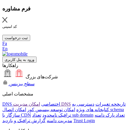
فرم مشاوره
کد امنیتی
ثبت درخواست
Fa
En
ورود به پنل کاربری
راهکارها
شرکت‌های بزرگ
سطح بیزینس
مشخصات اصلی
تاریخچه تغییرات
دسترسی به
امکان مدیریت DNS
DNS اختصاصی
امکان اتصال schema
کتابخانه های ویژه
امکان توسعه بیسیس کور
تعداد پارک دامنه
تعداد sub domain
ترافیک نامحدود
سازگار با CDN
Trust Login
مدیریت دامنه
گزارش ترافیک و بازدید