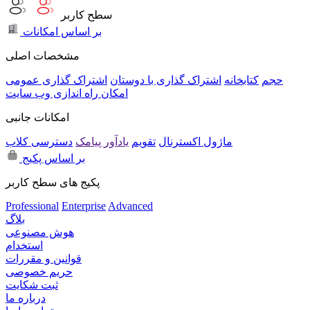
سطح کاربر
بر اساس امکانات
مشخصات اصلی
حجم
کتابخانه
اشتراک گذاری با دوستان
اشتراک گذاری عمومی
امکان راه اندازی وب سایت
امکانات جانبی
ماژول اکسترنال
تقویم
یادآور پیامک
دسترسی کلاب
بر اساس پکیج
پکیج های سطح کاربر
Professional
Enterprise
Advanced
بلاگ
هوش مصنوعی
استخدام
قوانین و مقررات
حریم خصوصی
ثبت شکایت
درباره ما