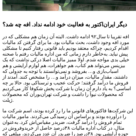
دیگر ایران‌اکتور به فعالیت خود ادامه نداد. افه چه شد؟
افه تقریبا تا سال۹۲ ادامه داشت. البته آن زمان هم مشکلی که در
مورد افه وجود داشت، بحث مالیات بود. ما برای گرفتن کد مالیات
اقدام کردیم، چراکه معتقد بودیم باید قانونی رفتار کنیم تا مشکلی
پیش نیاید. به‌خاطر دارم زمانی که من اداره مالیات رفتم با صحنه
خیلی بدی مواجه شدم. اولا ممیز مالیات اصلا درکی نداشت که یک
بیزینس می‌تواند هم کتاب، هم جواهرات، هم لوازم آرایشی و هم
اسباب‌بازی و… بفروشد و نمی‌توانستند با توجه به جدولی که
داشتند، مقدار مالیات، میزان درآمد و… را مشخص کنند. آمدند از
فروش‌ ما درآمد گرفتند؛ حرکت عجیب و ترسناکی بود. حالا بر چه
اساسی؟ به یاد دارم آن زمان با شرکت پخش شکوفا کار می‌کردیم
که محصولات نیوآ را داشت و شرکت تهران‌بوران که محصولات
ژیلت.
این شرکت‌ها فاکتورهای قانونی ما را رد کرده بودند، اسم شرکت ما
را درآورده بودند و براساس آن رسیدگی می‌کردند. مامور مالیات
تمام فروش را درآمد گرفت، ضربدر مقیاس‌اش کرد. به‌عنوان
مثال، در کتاب اداره مالیات ۳۸درصد حاصل از خریدوفروش در
حوزه آرایشی بود. ۳۸درصد را ضربدر آن عدد می‌کردند، مبلغی که