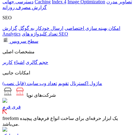
تصاویر مدرن
Image Optimization
Index 4
Caching
دسترسی جهانی
گزارش مصرف روزانه
SEO
امکان بهینه سازی اختصاصی
ارسال خودکار به گوگل
گزارش
تعداد کلیدواژه های SEO
Analytics
سطح سرویس
مشخصات اصلی
حجم
گالری
اشیاء
کاربر
امکانات جانبی
ماژول اکسترنال
تقویم
تعداد وب سایت (قابل نصب)
شرکت‌های نوپا
فری فرم
freeform یک ابزار حرفه‌ای برای ساخت انواع فرم‌های پیچیده
می‌باشد.