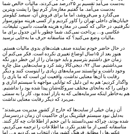
به‌دست می‌آمد تقسیم بر ۲۵درصد می‌کردند، مالیات خالص شما
به‌دست می‌آمد. ما گفتیم مغازه‌‌دار کرم نیوآ را پشت ویترین
می‌گذارد و می‌فروشد، اما ما برای فروش آن، سیصد کیلومتر
خیابان‌های داخلی تهران را کاور کردیم و از کسی هزینه موتورسوار
نگرفتیم، در حالی که کسی در مغازه هزینه هاست، دامین، تبلیغات،
عکاسی و… پرداخت نمی‌کند، شما چطور با این جدول برای ما
مالیات وضع می‌کنید؟ که متاسفانه حرف ما به‌جایی نرسید.
در حال حاضر خودم نماینده صنف هیئت‌های بدوی مالیات هستم.
هنوز بعد از ۱۵سال اوضاع تغییری نکرده است. فکر می‌کنم آن
زمان حق داشتیم بترسیم و باید خودمان را از این خطر دور نگه
می‌داشتیم. سال ۹۲، دیجی‌کالا رشد کرد و سایت‌هایی مثل چاره
وجود داشت و توانستند سرمایه‌های زیادی را اینوست کنند و دیگر
رقابت با آن‌ها معنایی نداشت. واقعیت این است که ما بازی را
واگذار کردیم؛ هم به این دلیل که توانایی مواجهه با سیستم اداری و
دولتی را که به‌انحای مختلف سروکله‌شان پیدا شده بود را نداشتیم.
هم به‌خاطر اینکه سرمایه‌هایی که به بازار آمده بود، کار را به سمتی
می‌برد که دیگر رقابت معنایی نداشت.
"آن زمان خیلی از سایت‌ها که خارج از کشور مدیریت می‌شدند
به‌دلیل نبود سیستم فیلترینگ برای حاکمیت آن زمان دردسرساز
شده بودند، چراکه نمی‌دانستند با این حجم از اطلاعات چه کار کنند.
متاسفانه کسی از ما تقدیر نکرد. ما اطلاعات را ترجمه می‌کردیم،
عکس‌ها را مطابق فرهنگ کشورمان انتخاب می‌کردیم و… اما