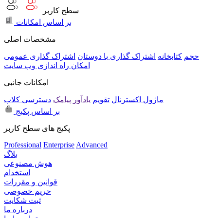
سطح کاربر
بر اساس امکانات
مشخصات اصلی
حجم
کتابخانه
اشتراک گذاری با دوستان
اشتراک گذاری عمومی
امکان راه اندازی وب سایت
امکانات جانبی
ماژول اکسترنال
تقویم
یادآور پیامک
دسترسی کلاب
بر اساس پکیج
پکیج های سطح کاربر
Professional
Enterprise
Advanced
بلاگ
هوش مصنوعی
استخدام
قوانین و مقررات
حریم خصوصی
ثبت شکایت
درباره ما