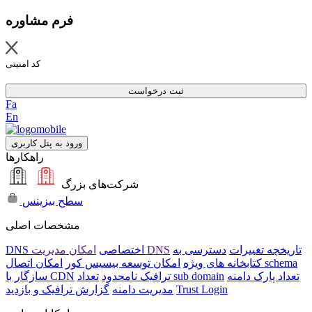
فرم مشاوره
کد امنیتی
ثبت درخواست
Fa
En
ورود به پنل کاربری
راهکارها
شرکت‌های بزرگ
سطح بیزینس
مشخصات اصلی
تاریخچه تغییرات
دسترسی به
امکان مدیریت DNS
DNS اختصاصی
امکان اتصال schema
کتابخانه های ویژه
امکان توسعه بیسیس کور
تعداد پارک دامنه
تعداد sub domain
ترافیک نامحدود
سازگار با CDN
Trust Login
مدیریت دامنه
گزارش ترافیک و بازدید