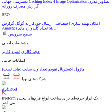
تصاویر مدرن
Image Optimization
Index 4
Caching
دسترسی جهانی
گزارش مصرف روزانه
SEO
امکان بهینه سازی اختصاصی
ارسال خودکار به گوگل
گزارش
تعداد کلیدواژه های SEO
Analytics
سطح سرویس
مشخصات اصلی
حجم
گالری
اشیاء
کاربر
امکانات جانبی
ماژول اکسترنال
تقویم
تعداد وب سایت (قابل نصب)
شرکت‌های نوپا
فری فرم
freeform یک ابزار حرفه‌ای برای ساخت انواع فرم‌های پیچیده
می‌باشد.