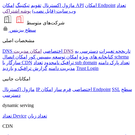
تعداد
امکان Endpoint
امکان API
ماژول اکسترنال
تقویم
تیکتینگ
وب سایت (قابل نصب)
پوشه اشتراکی
شرکت‌های متوسط
سطح بیزینس
مشخصات اصلی
تاریخچه تغییرات
دسترسی به
امکان مدیریت DNS
DNS اختصاصی
امکان اتصال schema
کتابخانه های ویژه
امکان توسعه بیسیس کور
تعداد پارک دامنه
تعداد sub domain
ترافیک نامحدود
سازگار با CDN
Trust Login
مدیریت دامنه
گزارش ترافیک و بازدید
امکانات جانبی
سطح
SSL
امکان Endpoint
IP اختصاصی
فرم ساز
ماژول اکسترنال
دسترسی
dynamic serving
تعداد زبان
تعداد Device
CDN