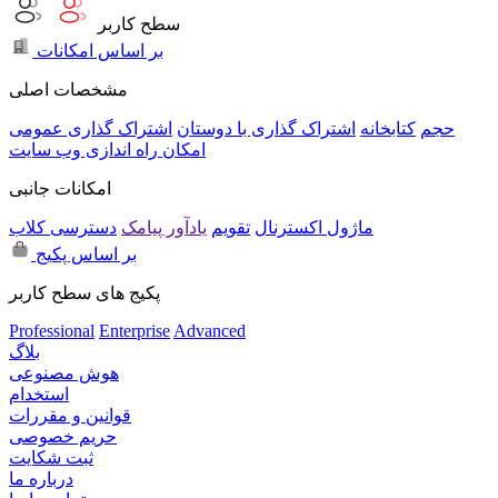
سطح کاربر
بر اساس امکانات
مشخصات اصلی
حجم
کتابخانه
اشتراک گذاری با دوستان
اشتراک گذاری عمومی
امکان راه اندازی وب سایت
امکانات جانبی
ماژول اکسترنال
تقویم
یادآور پیامک
دسترسی کلاب
بر اساس پکیج
پکیج های سطح کاربر
Professional
Enterprise
Advanced
بلاگ
هوش مصنوعی
استخدام
قوانین و مقررات
حریم خصوصی
ثبت شکایت
درباره ما