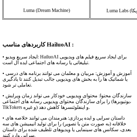
Luma (Dream Machine)
کا
Luma Labs (
کاربردهای مناسب HailuoAI :
• ایجاد سریع ویدیو: HailuoAI برای ایجاد سریع فیلم های ویدیویی
تبلیغاتی یا رسانه های اجتماعی ایده آل است.
• آموزش و آموزش: مربیان و معلمان می توانند برنامه های درسی
یا شماتیک ها را به بخش های ویدیویی جالب تبدیل کنند تا یادگیری
تعاملی تر شود.
• سازندگان محتوا: محتوای ویدیویی خودکار می تواند زمان ویرایش
را برای سازندگان محتوای ویدیویی رسانه های اجتماعی (یوتیوبرها،
TikTokers و غیره) و اینفلوئنسرها کاهش دهد.
• داستان سرایی و ایده پردازی: هنرمندان می توانند خلاصه های
خلاقانه (به صورت متن یا تصویر) را برای تولید انیمیشن های سه
بعدی، سکانس های سینمایی یا ویدیوهای تلطیف شده برای داستان
سرایی وارد کنند.