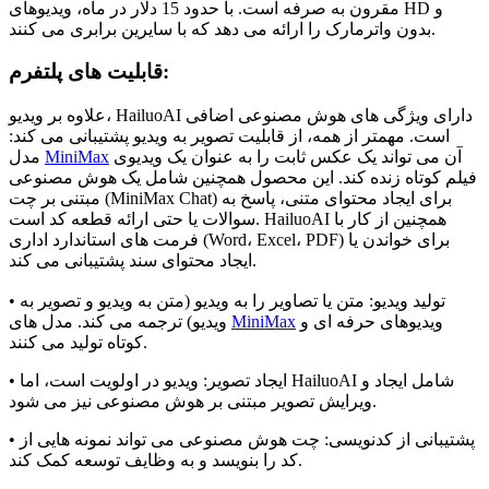
مقرون به صرفه است. با حدود 15 دلار در ماه، ویدیوهای HD و
بدون واترمارک را ارائه می دهد که با سایرین برابری می کنند.
قابلیت های پلتفرم:
علاوه بر ویدیو، HailuoAI دارای ویژگی های هوش مصنوعی اضافی
است. مهمتر از همه، از قابلیت تصویر به ویدیو پشتیبانی می کند:
آن می تواند یک عکس ثابت را به عنوان یک ویدیوی
MiniMax
مدل
فیلم کوتاه زنده کند. این محصول همچنین شامل یک هوش مصنوعی
مبتنی بر چت (MiniMax Chat) برای ایجاد محتوای متنی، پاسخ به
سوالات یا حتی ارائه قطعه کد است. HailuoAI همچنین از کار با
فرمت های استاندارد اداری (Word، Excel، PDF) برای خواندن یا
ایجاد محتوای سند پشتیبانی می کند.
• تولید ویدیو: متن یا تصاویر را به ویدیو (متن به ویدیو و تصویر به
ویدیوهای حرفه ای و
MiniMax
ویدیو) ترجمه می کند. مدل های
کوتاه تولید می کنند.
• ایجاد تصویر: ویدیو در اولویت است، اما HailuoAI شامل ایجاد و
ویرایش تصویر مبتنی بر هوش مصنوعی نیز می شود.
• پشتیبانی از کدنویسی: چت هوش مصنوعی می تواند نمونه هایی از
کد را بنویسد و به وظایف توسعه کمک کند.