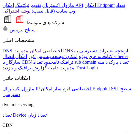
تعداد
امکان Endpoint
امکان API
ماژول اکسترنال
تقویم
تیکتینگ
وب سایت (قابل نصب)
پوشه اشتراکی
شرکت‌های متوسط
سطح بیزینس
مشخصات اصلی
تاریخچه تغییرات
دسترسی به
امکان مدیریت DNS
DNS اختصاصی
امکان اتصال schema
کتابخانه های ویژه
امکان توسعه بیسیس کور
تعداد پارک دامنه
تعداد sub domain
ترافیک نامحدود
سازگار با CDN
Trust Login
مدیریت دامنه
گزارش ترافیک و بازدید
امکانات جانبی
سطح
SSL
امکان Endpoint
IP اختصاصی
فرم ساز
ماژول اکسترنال
دسترسی
dynamic serving
تعداد زبان
تعداد Device
CDN