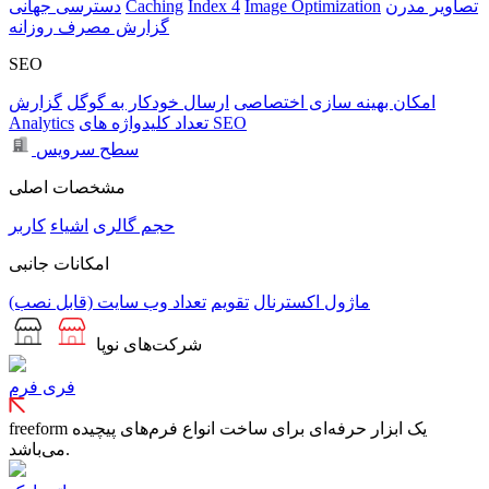
تصاویر مدرن
Image Optimization
Index 4
Caching
دسترسی جهانی
گزارش مصرف روزانه
SEO
امکان بهینه سازی اختصاصی
ارسال خودکار به گوگل
گزارش
تعداد کلیدواژه های SEO
Analytics
سطح سرویس
مشخصات اصلی
حجم
گالری
اشیاء
کاربر
امکانات جانبی
ماژول اکسترنال
تقویم
تعداد وب سایت (قابل نصب)
شرکت‌های نوپا
فری فرم
freeform یک ابزار حرفه‌ای برای ساخت انواع فرم‌های پیچیده
می‌باشد.