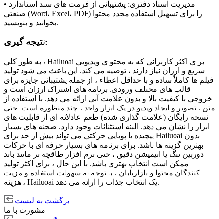
• مدیریت اسناد دفتری: پشتیبانی از فرمت های سند استاندارد
صنعتی (Word، Excel، PDF) را برای تسهیل استفاده مجدد محتوا
بخوانید و بنویسید.
نتیجه گیری:
به طور کلی ، Hailuoai برای اکثر کاربرانی که به محتوای ویدیویی
سریع و ارزان نیاز دارند ، توصیه می کند. این باعث می شود تولید
فیلم ها کاملاً ساده و با حداقل اعطاء ، از جمله پشتیبانی جایزه برای
قالب های مختلف ورودی. برنامه های اشتراک ارزان است و
خروجی با کیفیت بالا و بدون علامت آبی ارائه می دهد. با استفاده از
متن ، تصویر و ایجاد ویدیو در یک ابزار واحد ، چند منظوره است. حتی
نسخه رایگان (علامت گذاری شده) طعم عادلانه ای از قابلیت های
ابزار را نشان می دهد. البته استثنائات وجود دارد. صحنه های بسیار
پیچیده یا پویایی حرکتی می تواند بیش از حد برای Hailuoai بدون
بهترین گزینه ها باشد. برای برنامه های بسیار حرفه ای با حرکات
دوربین تنگ یا انیمیشن دقیق ، حتی نرم افزار طاقچه تر مانند باند
ممکن است انتخاب بهتری باشد. با این حال ، برای اکثر تولید
کنندگان محتوا و بازاریابان ، با توجه به سهولت استفاده و مزیت
هزینه ، Hailuoai یک انتخاب جذاب را ارائه می دهد.
برگشت به لیست
مشورت با ما