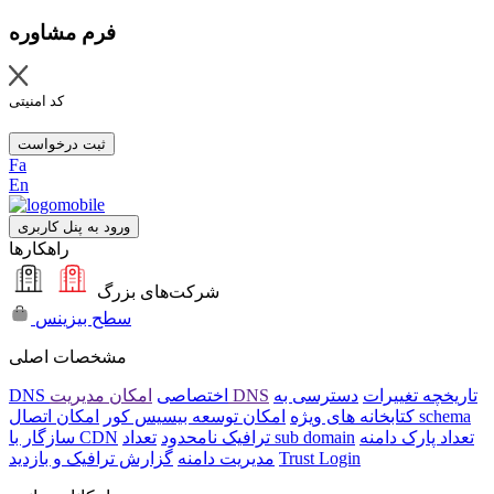
فرم مشاوره
کد امنیتی
ثبت درخواست
Fa
En
ورود به پنل کاربری
راهکارها
شرکت‌های بزرگ
سطح بیزینس
مشخصات اصلی
تاریخچه تغییرات
دسترسی به
امکان مدیریت DNS
DNS اختصاصی
امکان اتصال schema
کتابخانه های ویژه
امکان توسعه بیسیس کور
تعداد پارک دامنه
تعداد sub domain
ترافیک نامحدود
سازگار با CDN
Trust Login
مدیریت دامنه
گزارش ترافیک و بازدید