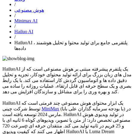
/
هوش مصنوعی
/
Minimax AI
/
Hailuo AI
/
HailuoAI ، پلتفرمی جامع برای تولید محتوا و تحلیل هوشمند
داده‌ها
HailuoAI یک پلتفرم پیشرفته مبتنی بر هوش مصنوعی است که از
مدل های زبان بزرگ برای ارائه تولید محتوای خودکار، تجزیه و تحلیل
دقیق داده ها و اتوماسیون گردش کار استفاده می کند. با یک رابط
بصری و یک سطح حرفه ای قابل ارتقاء، عملیات روزانه را ساده می
کند و بهره وری را برای مشاغل و سازندگان افزایش می دهد.
HailuoAI یک ابزار محتوای هوش مصنوعی چند فرمتی است که
(با بودجه سرمایه گذاران علی بابا) در
MiniMax
توسط شرکت چینی
مارس 2024 توسعه یافته است. HailuoAI در تولید ویدیوی هوش
مصنوعی تخصص دارد: از متن یا تصویر، ویدیوهای کوتاه 6 ثانیه ای با
سرعت 720p و 25 فریم در ثانیه تولید می کند. منتقدان حرفه ای
اظهار می کنند که کیفیت ویدیوی HailuoAI با Luma Dream