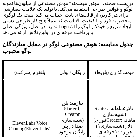
در پشت صحنه، "موتور هوشمند" هوش مصنوعی از میلیون‌ها نمونه
لوگو و قوانین طراحی استفاده می‌کند. با تولید یک علامت سفارشی
برای هر کاربر، از قالب‌های ثابت اجتناب می‌کند. نتیجه یک لوگوی
منحصر به فرد و با کیفیت بالا است که عملاً هیچ کار طراحی دستی
ندارد. در اصل، ویژگی اصلی Logo AI ایجاد سریع و خودکار لوگو را
با پرداخت حرفه‌ای در اولین تلاش ارائه می‌دهد.
جدول مقایسه: هوش مصنوعی لوگو در مقابل سازندگان
لوگو محبوب
قیمت‌گذاری (پلن‌ها)
رایگان / پولی
پلتفرم (شرکت)
نیازمند پلن
دلار
۵
ماهانه
Starter:
یا
Starter
(شبیه‌سازی
Creator
ماهانه
Creator:
فوری)
(شبیه‌سازی
ElevenLabs Voice
دلار (شبیه‌سازی
۱۱
صدا در پلن
Cloning(ElevenLabs)
هزار
۱۰۰
حرفه‌ای؛
رایگان موجود