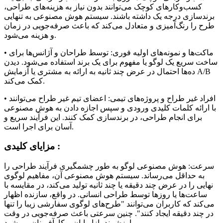
کسب‌وکارهای کوچک می‌توانند بدون نیاز به هزینه‌های طراحی،
برندسازی درجه یک داشته باشند. سیستم هوش مصنوعی به تنهایی
طرح را رنگ‌آمیزی و متعادل می‌کند که باعث صرفه‌جویی در زمان
و هزینه می‌شود.
• ماکت‌ها و نمونه‌های اولیه فوری: توسط طراحان و آژانس‌ها برای
ساخت سریع یک لوگو یا مفهوم برای یک برند استفاده می‌شود. دیدن
ده‌ها احتمال در عرض چند ثانیه به ارائه به مشتری یا آزمایش A/B
کمک می‌کند.
• افراد غیر طراح و پروژه‌های تیمی: اعضای تیم غیر طراح می‌توانند
با ارائه کلمات کلیدی ورودی و سپس اجازه دادن به هوش مصنوعی
برای انجام طراحی، در برندسازی کمک کنند. این فرآیند سریع و
آسان برای اجرا است.
مزایای کلیدی :
سرعت: هوش مصنوعی لوگو به طور چشمگیری فرآیند طراحی را
به حداقل می‌رساند. سیستم هوش مصنوعی آن، مفاهیم لوگوی
نهایی را در عرض چند دقیقه یا چند ثانیه تولید می‌کند، در مقایسه با
ساعت‌ها یا روزها توسط طراحی انسانی. در واقع، سازنده اظهار
می‌کند که کاربران می‌توانند "طرح‌های لوگوی سفارشی زیبا را تنها
در چند دقیقه ایجاد کنند". چنین سرعتی باعث صرفه‌جویی در وقت
ارزشمند بازاریابان و کارآفرینان می‌شود.