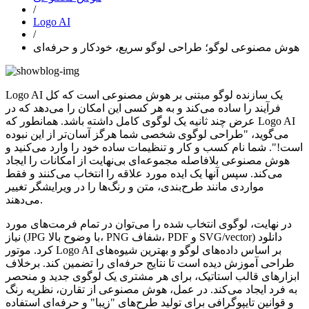
/
Logo AI
/
هوش مصنوعی لوگو؛ طراحی لوگو سریع، خودکار و حرفه‌ای
Logo AI یک سازنده لوگو مبتنی بر هوش مصنوعی است که کل
فرآیند را ساده می‌کند و به هر کسی این امکان را می‌دهد که در
عرض چند ثانیه یک لوگوی کامل داشته باشد. همانطور که Logo AI
می‌گوید، "طراحی لوگوی شخصی شما هرگز آسان‌تر از این نبوده
است!". شما نام کسب و کار و تنظیمات ساده خود را وارد می‌کنید و
هوش مصنوعی بلافاصله مجموعه‌ای بی‌نهایت از امکانات را ایجاد
می‌کند. سپس آنها یک ایده مورد علاقه را انتخاب می‌کنند و فقط
مواردی مانند طرح‌بندی، متن و رنگ‌ها را در ویرایشگر تغییر
می‌دهند.
در نهایت، لوگوی انتخاب شده را می‌توان در تمام فرمت‌های مورد
نیاز (JPG با وضوح بالا، PNG شفاف، PDF و SVG/vector) دانلود
کرد. موتور Logo AI بر اساس داده‌های لوگو و بهترین شیوه‌های
طراحی آموزش دیده است تا نتایج حرفه‌ای را تضمین کند. برخلاف
ابزارهای قالب استاتیک، برای هر مشتری یک لوگوی جدید و منحصر
به فرد ایجاد می‌کند. در عمل، هوش مصنوعی از تقارن، نظریه رنگ
و قوانین تایپوگرافی برای تولید طرح‌های "زیبا" و حرفه‌ای استفاده