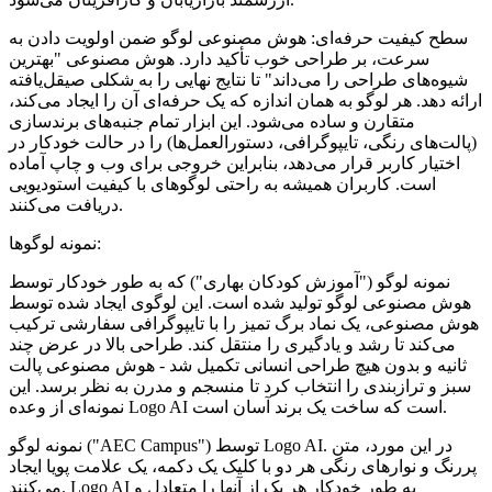
سطح کیفیت حرفه‌ای: هوش مصنوعی لوگو ضمن اولویت دادن به
سرعت، بر طراحی خوب تأکید دارد. هوش مصنوعی "بهترین
شیوه‌های طراحی را می‌داند" تا نتایج نهایی را به شکلی صیقل‌یافته
ارائه دهد. هر لوگو به همان اندازه که یک حرفه‌ای آن را ایجاد می‌کند،
متقارن و ساده می‌شود. این ابزار تمام جنبه‌های برندسازی
(پالت‌های رنگی، تایپوگرافی، دستورالعمل‌ها) را در حالت خودکار در
اختیار کاربر قرار می‌دهد، بنابراین خروجی برای وب و چاپ آماده
است. کاربران همیشه به راحتی لوگوهای با کیفیت استودیویی
دریافت می‌کنند.
نمونه لوگوها:
نمونه لوگو ("آموزش کودکان بهاری") که به طور خودکار توسط
هوش مصنوعی لوگو تولید شده است. این لوگوی ایجاد شده توسط
هوش مصنوعی، یک نماد برگ تمیز را با تایپوگرافی سفارشی ترکیب
می‌کند تا رشد و یادگیری را منتقل کند. طراحی بالا در عرض چند
ثانیه و بدون هیچ طراحی انسانی تکمیل شد - هوش مصنوعی پالت
سبز و ترازبندی را انتخاب کرد تا منسجم و مدرن به نظر برسد. این
نمونه‌ای از وعده Logo AI است که ساخت یک برند آسان است.
نمونه لوگو ("AEC Campus") توسط Logo AI. در این مورد، متن
پررنگ و نوارهای رنگی هر دو با کلیک یک دکمه، یک علامت پویا ایجاد
می‌کنند. Logo AI به طور خودکار هر یک از آنها را متعادل و