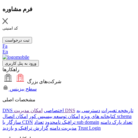
فرم مشاوره
کد امنیتی
ثبت درخواست
Fa
En
ورود به پنل کاربری
راهکارها
شرکت‌های بزرگ
سطح بیزینس
مشخصات اصلی
تاریخچه تغییرات
دسترسی به
امکان مدیریت DNS
DNS اختصاصی
امکان اتصال schema
کتابخانه های ویژه
امکان توسعه بیسیس کور
تعداد پارک دامنه
تعداد sub domain
ترافیک نامحدود
سازگار با CDN
Trust Login
مدیریت دامنه
گزارش ترافیک و بازدید