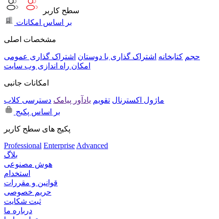
سطح کاربر
بر اساس امکانات
مشخصات اصلی
حجم
کتابخانه
اشتراک گذاری با دوستان
اشتراک گذاری عمومی
امکان راه اندازی وب سایت
امکانات جانبی
ماژول اکسترنال
تقویم
یادآور پیامک
دسترسی کلاب
بر اساس پکیج
پکیج های سطح کاربر
Professional
Enterprise
Advanced
بلاگ
هوش مصنوعی
استخدام
قوانین و مقررات
حریم خصوصی
ثبت شکایت
درباره ما