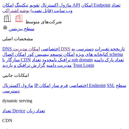
تعداد
امکان Endpoint
امکان API
ماژول اکسترنال
تقویم
تیکتینگ
وب سایت (قابل نصب)
پوشه اشتراکی
شرکت‌های متوسط
سطح بیزینس
مشخصات اصلی
تاریخچه تغییرات
دسترسی به
امکان مدیریت DNS
DNS اختصاصی
امکان اتصال schema
کتابخانه های ویژه
امکان توسعه بیسیس کور
تعداد پارک دامنه
تعداد sub domain
ترافیک نامحدود
سازگار با CDN
Trust Login
مدیریت دامنه
گزارش ترافیک و بازدید
امکانات جانبی
سطح
SSL
امکان Endpoint
IP اختصاصی
فرم ساز
ماژول اکسترنال
دسترسی
dynamic serving
تعداد زبان
تعداد Device
CDN