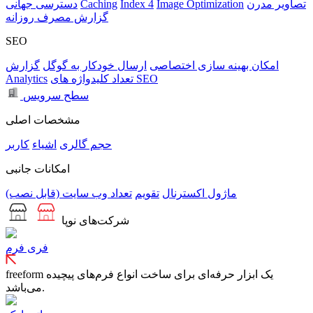
تصاویر مدرن
Image Optimization
Index 4
Caching
دسترسی جهانی
گزارش مصرف روزانه
SEO
امکان بهینه سازی اختصاصی
ارسال خودکار به گوگل
گزارش
تعداد کلیدواژه های SEO
Analytics
سطح سرویس
مشخصات اصلی
حجم
گالری
اشیاء
کاربر
امکانات جانبی
ماژول اکسترنال
تقویم
تعداد وب سایت (قابل نصب)
شرکت‌های نوپا
فری فرم
freeform یک ابزار حرفه‌ای برای ساخت انواع فرم‌های پیچیده
می‌باشد.