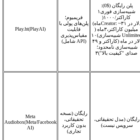
پلن رایگان ($0):
شبیه‌سازی فوری
۱
کاراکتر/
۱۰۰۰
(
فریمیوم؛
لار در
۳۱
Creator: ~
ماه)
پلن‌های پولی با
Play.ht(PlayAI)
میلیون کاراکتر،
۳
ماه (
قابلیت
Unlimite
شبیه‌سازی)
۱۰
مقیاس‌پذیری
لار در ماه (کاراکتر و
۴۹
API)
شامل
(
شبیه‌سازی نامحدود؛
صدای "کیفیت بالا")
۳
رایگان (نسخه
Meta
رایگان (مدل تحقیقاتی،
تحقیقاتی،
Audiobox(Meta/Facebook
سرویس نیست)
بدون کاربرد
AI)
تجاری)