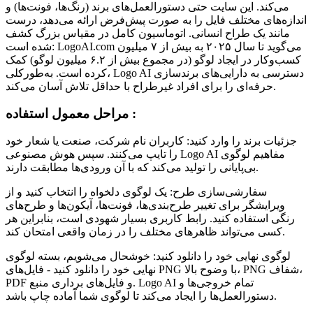
می‌کند. این سایت حتی دستورالعمل‌های برند (رنگ‌ها، فونت‌ها) و
اندازه‌های مختلف فایل را به صورت پیش‌فرض ارائه می‌دهد، درست
مانند یک طراح انسانی. اتوماسیون کامل در مقیاس بزرگ کشف
شده است: LogoAI.com می‌گوید تا سال ۲۰۲۵ به بیش از ۷ میلیون
کسب‌وکار در ایجاد لوگو (در مجموع بیش از ۶.۲ میلیون لوگو) کمک
کرده است. به‌طورکلی، Logo AI دسترسی به دارایی‌های برندسازی
حرفه‌ای را برای افراد غیرطراح با حداقل تلاش آسان می‌کند.
مراحل معمول استفاده :
جزئیات برند را وارد کنید: کاربران نام شرکت، صنعت یا شعار خود
را تایپ می‌کنند. سپس هوش مصنوعی Logo AI مفاهیم لوگوی
بی‌پایانی را تولید می‌کند که با آن ورودی‌ها مطابقت دارند.
سفارشی‌سازی طرح: یک لوگوی دلخواه را انتخاب کنید و از
ویرایشگر برای تغییر طرح‌بندی‌ها، فونت‌ها، آیکون‌ها و طرح‌های
رنگی استفاده کنید. رابط کاربری بسیار شهودی است، بنابراین هر
کسی می‌تواند ظاهرهای مختلف را در زمان واقعی امتحان کند.
لوگوی نهایی خود را دانلود کنید: خوشحال می‌شویم، بسته لوگوی
نهایی خود را دانلود کنید - فایل‌های PNG با وضوح بالا، PNG شفاف،
PDF و فایل‌های برداری منبع. Logo AI تمام خروجی‌ها و
دستورالعمل‌ها را ایجاد می‌کند تا لوگوی شما آماده چاپ باشد.