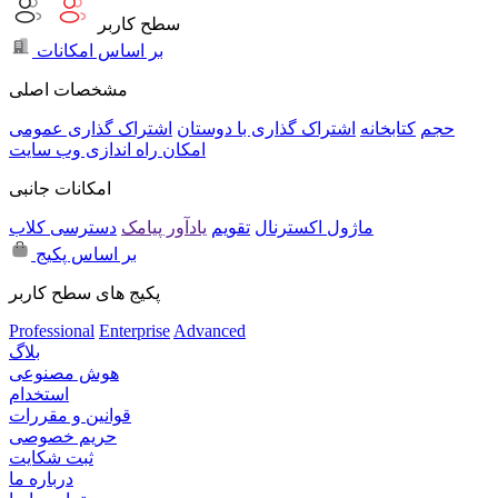
سطح کاربر
بر اساس امکانات
مشخصات اصلی
حجم
کتابخانه
اشتراک گذاری با دوستان
اشتراک گذاری عمومی
امکان راه اندازی وب سایت
امکانات جانبی
ماژول اکسترنال
تقویم
یادآور پیامک
دسترسی کلاب
بر اساس پکیج
پکیج های سطح کاربر
Professional
Enterprise
Advanced
بلاگ
هوش مصنوعی
استخدام
قوانین و مقررات
حریم خصوصی
ثبت شکایت
درباره ما