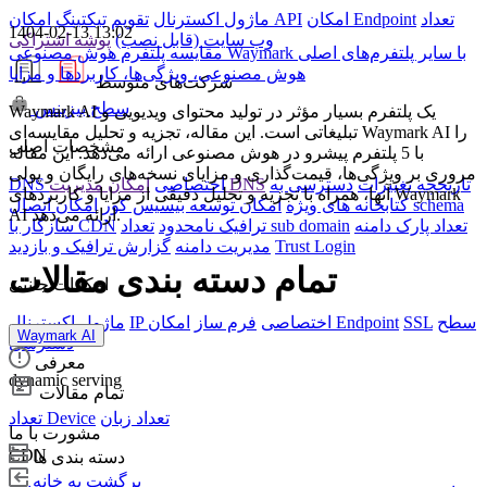
تعداد
امکان Endpoint
امکان API
ماژول اکسترنال
تقویم
تیکتینگ
1404-02-13 13:02
وب سایت (قابل نصب)
پوشه اشتراکی
مقایسه پلتفرم هوش مصنوعی Waymark با سایر پلتفرم‌های اصلی
هوش مصنوعی، ویژگی‌ها، کاربردها و مزایا
شرکت‌های متوسط
سطح بیزینس
Waymark AI یک پلتفرم بسیار مؤثر در تولید محتوای ویدیویی و
تبلیغاتی است. این مقاله، تجزیه و تحلیل مقایسه‌ای Waymark AI را
مشخصات اصلی
با 5 پلتفرم پیشرو در هوش مصنوعی ارائه می‌دهد. این مقاله
مروری بر ویژگی‌ها، قیمت‌گذاری و مزایای نسخه‌های رایگان و پولی
تاریخچه تغییرات
دسترسی به
امکان مدیریت DNS
DNS اختصاصی
آنها، همراه با تجزیه و تحلیل دقیقی از مزایا و کاربردهای Waymark
امکان اتصال schema
کتابخانه های ویژه
امکان توسعه بیسیس کور
AI ارائه می‌دهد.
تعداد پارک دامنه
تعداد sub domain
ترافیک نامحدود
سازگار با CDN
Trust Login
مدیریت دامنه
گزارش ترافیک و بازدید
تمام دسته بندی مقالات
امکانات جانبی
سطح
SSL
امکان Endpoint
IP اختصاصی
فرم ساز
ماژول اکسترنال
Waymark AI
دسترسی
معرفی
dynamic serving
تمام مقالات
تعداد زبان
تعداد Device
مشورت با ما
CDN
دسته بندی ها
برگشت به خانه