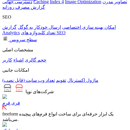
تصاویر مدرن
Image Optimization
Index 4
Caching
دسترسی جهانی
گزارش مصرف روزانه
SEO
امکان بهینه سازی اختصاصی
ارسال خودکار به گوگل
گزارش
تعداد کلیدواژه های SEO
Analytics
سطح سرویس
مشخصات اصلی
حجم
گالری
اشیاء
کاربر
امکانات جانبی
ماژول اکسترنال
تقویم
تعداد وب سایت (قابل نصب)
شرکت‌های نوپا
فری فرم
freeform یک ابزار حرفه‌ای برای ساخت انواع فرم‌های پیچیده
می‌باشد.