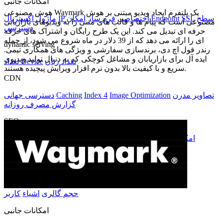
امکانات جانبی
هوش مصنوعی Waymark یک پلتفرم ایجاد ویدیو مبتنی بر هوش
سطح
SSL
امکان Endpoint
IP اختصاصی
فرم ساز
ماژول اکسترنال
مصنوعی است که پیام ها و قالب های متنی را به ویدیوهای بازاریابی
دسترسی
حرفه ای تبدیل می کند. این یک طرح رایگان و اشتراک های حرفه
ای را ارائه می دهد که از 39 دلار در ماه شروع می شود، از جمله
dynamic serving
رندر فول اچ دی، برندسازی سفارشی و ویژگی های همکاری تیمی.
ایده آل برای بازاریابان و مشاغل کوچکی که به دنبال تولید ویدیوی
تعداد زبان
تعداد Device
سریع و با کیفیت بالا بدون نرم افزار ویرایش پیچیده هستند.
CDN
تصاویر مدرن
Image Optimization
Index 4
Caching
دسترسی جهانی
گزارش مصرف روزانه
SEO
امکان بهینه سازی اختصاصی
ارسال خودکار به گوگل
گزارش
تعداد کلیدواژه های SEO
Analytics
سطح سرویس
مشخصات اصلی
حجم
گالری
اشیاء
کاربر
امکانات جانبی