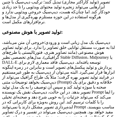
تصویر (تولید کاراکتر مجازی) تبدیل کنند؛ ترکیب دیپ‌سیک با چنین
ابزارهایی می‌تواند زنجیره تولید محتوای ویدئویی را تا حد زیادی
خودکار کند. اما چنان‌که هست، دیپ‌سیک خروجی ویدئویی ندارد و
هرگونه استفاده در این حوزه مستلزم بهره‌گیری از مدل‌ها و
نرم‌افزارهای مکمل است.
تولید تصویر با هوش مصنوعی:
دیپ‌سیک یک مدل زبانی است و ورودی/خروجی آن متن می‌باشد،
لذا به صورت مستقل توانایی خلق تصاویر را ندارد. برای تولید تصاویر
هوش مصنوعی (مانند تصاویر هنری، فتورئالیستی یا طرح‌های
گرافیکی)، مدل‌های تخصصی نظیر Stable Diffusion، Midjourney یا
DALL-E توسعه یافته‌اند. دیپ‌سیک فاقد معماری لازم برای
پردازش و تولید پیکسل‌های تصویر است و بنابراین در زمره اینگونه
ابزارها قرار نمی‌گیرد. البته می‌توان از دیپ‌سیک به طور غیرمستقیم
در فرایند تولید تصویر بهره گرفت؛ مثلاً یک طراح گرافیک می‌تواند از
دیپ‌سیک بخواهد توضیحات متنی (Prompt) خلاقانه و دقیق برای یک
صحنه یا سوژه تولید کند و سپس آن توصیف را به یک مدل تولید
تصویر بدهد. در این حالت، دیپ‌سیک نقش یک نویسنده Prompt را ایفا
می‌کند که می‌تواند جزئیات را به خوبی شرح دهد و صحنه‌ای تخیلی
را با کلمات ترسیم کند. این روش به‌ویژه برای کاربرانی که در
ایده‌پردازی تصویر مشکل دارند یا نمی‌توانند Prompt مناسب بنویسند،
مفید خواهد بود. همچنین دیپ‌سیک می‌تواند در تفسیر و درک تصاویر
کمک کند؛ البته باز هم نه به صورت مستقیم (چون تصویر را دریافت