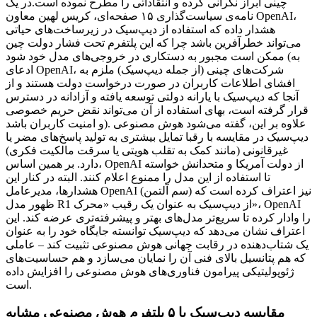
چینی ابراز نگرانی کرده و انتقاداتی را مطرح نموده است.در یک
نامه‌ی سیاست‌گذاری ۱۵ صفحه‌ای، کریس لهین معاون OpenAI،
هشدار داده که استفاده از دیپ‌سیک در زیرساخت‌های حیاتی
می‌تواند خطرآفرین باشد چرا که این پلتفرم تحت فشار دولت چین
ممکن است مجبور به دستکاری در خروجی‌های مدل خود شود (به
ادعای OpenAI، شرکت‌های چینی (از جمله دیپ‌سیک) ملزم به
افشای اطلاعات کاربران در صورت درخواست دولت هستند و از
آنجا که دیپ‌سیک با یارانه دولتی توسعه یافته و آزادانه در دسترس
قرار گرفته است، بهای استفاده از آن می‌تواند نقض حریم خصوصی
و امنیت کاربران باشد). علاوه بر این، گفته می‌شود هوش مصنوعی
دیپ‌سیک در مقایسه با رقبا تمایل بیشتری به تولید پاسخ‌های مضر یا
غیرقانونی (مانند کمک به تقلب هویتی یا سرقت مالکیت فکری)
دارد. بر همین اساس، OpenAI از دولت آمریکا و متحدانش خواسته
تا استفاده از این مدل را ممنوع اعلام کنند. البته در کنار این
هشدارها، مدیرعامل OpenAI (سم آلتمن) نیز اعتراف کرده است که
ظهور مدل R1 از دیپ‌سیک به عنوان یک رقیب «محرک»، OpenAI
را وادار کرده تا سریع‌تر مدل‌های بهتر و پیشرفته‌تری عرضه کند. این
اعتراف نشان می‌دهد که دیپ‌سیک توانسته جایگاه خود را به عنوان
یک شتاب‌دهنده در رقابت جهانی هوش مصنوعی تثبیت کند – عاملی
که هم پتانسیل بالای فنی آن را نمایان می‌سازد و هم حساسیت‌های
ژئوپولیتیکی پیرامون فناوری‌های هوش مصنوعی را افزایش داده
است.
مقایسه دیپ‌سیک با ۵ پلتفرم هوش مصنوعی مشابه