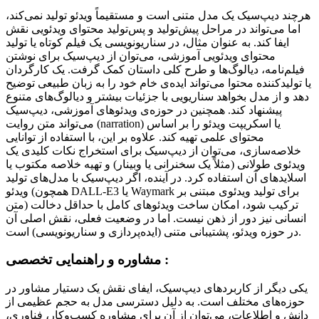
هرچند دیپ‌سیک یک مدل متنی است و مستقیماً ویدئو تولید نمی‌کند،
اما می‌تواند در مراحل پیش‌تولید و پس‌تولید محتوای ویدئویی نقش
ایفا کند. به عنوان مثال، در سناریونویسی یک فیلم کوتاه یا تولید
محتوای ویدئویی آموزشی، می‌توان از دیپ‌سیک برای نوشتن
فیلم‌نامه، دیالوگ‌ها و طرح کلی داستان کمک گرفت. یک کارگردان
یا تولیدکننده محتوا می‌تواند ایده‌ی خام خود را به زبان طبیعی توضیح
دهد و از مدل بخواهد سناریویی با جزئیات بیشتر و دیالوگ‌های متنوع
پیشنهاد کند. همچنین در حوزه‌ی ویدئوهای آموزشی، دیپ‌سیک
می‌تواند متن روایت (narration) یا اسکریپت ویدئو را بر اساس
محتوای علمی تهیه کند. علاوه بر این، با استفاده از توانایی
خلاصه‌سازی، می‌توان از دیپ‌سیک برای استخراج نکات کلیدی یک
ویدئوی طولانی (مثلاً یک سخنرانی یا وبینار) و تهیه خلاصه مکتوب یا
اسلایدهای آن استفاده کرد. در آینده، اگر دیپ‌سیک با مدل‌های تولید
ویدئو (همچون DALL-E3 یا Waymark برای تولید ویدئوی مبتنی بر
متن) ترکیب شود، امکان ساخت ویدئوهای کامل با حداقل دخالت
انسانی نیز دور از ذهن نیست. اما در وضعیت فعلی، نقش اصلی آن
در حوزه ویدئو، پشتیبانی متنی (ایده‌پردازی و سناریونویسی) است.
مشاوره و راهنمایی تخصصی :
یکی دیگر از کاربردهای دیپ‌سیک، ایفای نقش یک دستیار مشاور در
حوزه‌های مختلف است. به دلیل دسترسی مدل به حجم عظیمی از
دانش و اطلاعات، می‌توان از آن برای مشاوره کسب‌وکار، فناوری،