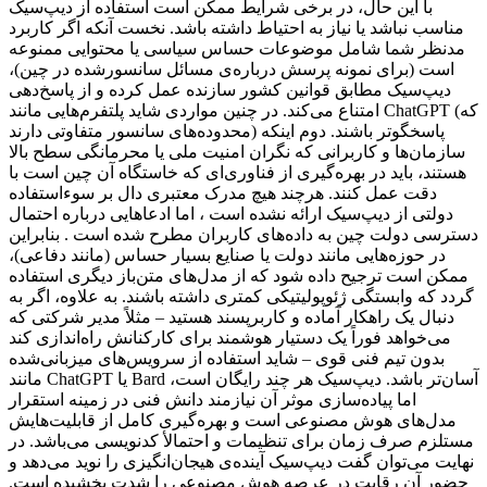
با این حال، در برخی شرایط ممکن است استفاده از دیپ‌سیک
مناسب نباشد یا نیاز به احتیاط داشته باشد. نخست آنکه اگر کاربرد
مدنظر شما شامل موضوعات حساس سیاسی یا محتوایی ممنوعه
است (برای نمونه پرسش درباره‌ی مسائل سانسورشده در چین)،
دیپ‌سیک مطابق قوانین کشور سازنده عمل کرده و از پاسخ‌دهی
امتناع می‌کند. در چنین مواردی شاید پلتفرم‌هایی مانند ChatGPT (که
محدوده‌های سانسور متفاوتی دارند) پاسخگوتر باشند. دوم اینکه
سازمان‌ها و کاربرانی که نگران امنیت ملی یا محرمانگی سطح بالا
هستند، باید در بهره‌گیری از فناوری‌ای که خاستگاه آن چین است با
دقت عمل کنند. هرچند هیچ مدرک معتبری دال بر سوءاستفاده
دولتی از دیپ‌سیک ارائه نشده است ، اما ادعاهایی درباره احتمال
دسترسی دولت چین به داده‌های کاربران مطرح شده است . بنابراین
در حوزه‌هایی مانند دولت یا صنایع بسیار حساس (مانند دفاعی)،
ممکن است ترجیح داده شود که از مدل‌های متن‌باز دیگری استفاده
گردد که وابستگی ژئوپولیتیکی کمتری داشته باشند. به علاوه، اگر به
دنبال یک راهکار آماده و کاربرپسند هستید – مثلاً مدیر شرکتی که
می‌خواهد فوراً یک دستیار هوشمند برای کارکنانش راه‌اندازی کند
بدون تیم فنی قوی – شاید استفاده از سرویس‌های میزبانی‌شده
مانند ChatGPT یا Bard آسان‌تر باشد. دیپ‌سیک هر چند رایگان است،
اما پیاده‌سازی موثر آن نیازمند دانش فنی در زمینه استقرار
مدل‌های هوش مصنوعی است و بهره‌گیری کامل از قابلیت‌هایش
مستلزم صرف زمان برای تنظیمات و احتمالأ کدنویسی می‌باشد. در
نهایت می‌توان گفت دیپ‌سیک آینده‌ی هیجان‌انگیزی را نوید می‌دهد و
حضور آن رقابت در عرصه هوش مصنوعی را شدت بخشیده است.