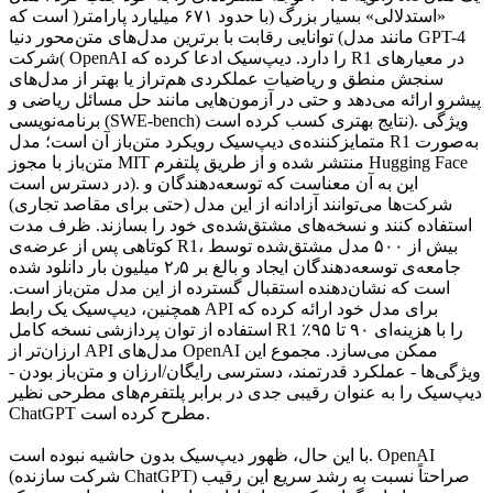
«استدلالی» بسیار بزرگ (با حدود ۶۷۱ میلیارد پارامتر( است که
توانایی رقابت با برترین مدل‌های متن‌محور دنیا (مانند مدل GPT-4
شرکت( OpenAI را دارد. دیپ‌سیک ادعا کرده که R1 در معیارهای
سنجش منطق و ریاضیات عملکردی هم‌تراز یا بهتر از مدل‌های
پیشرو ارائه می‌دهد و حتی در آزمون‌هایی مانند حل مسائل ریاضی و
برنامه‌نویسی (SWE-bench) نتایج بهتری کسب کرده است). ویژگی
متمایز‌کننده‌ی دیپ‌سیک رویکرد متن‌باز آن است؛ مدل R1 به‌صورت
متن‌باز با مجوز MIT منتشر شده و از طریق پلتفرم Hugging Face
در دسترس است). این به آن معناست که توسعه‌دهندگان و
شرکت‌ها می‌توانند آزادانه از این مدل (حتی برای مقاصد تجاری)
استفاده کنند و نسخه‌های مشتق‌شده‌ی خود را بسازند. ظرف مدت
کوتاهی پس از عرضه‌ی R1، بیش از ۵۰۰ مدل مشتق‌شده توسط
جامعه‌ی توسعه‌دهندگان ایجاد و بالغ بر ۲٫۵ میلیون بار دانلود شده
است که نشان‌دهنده استقبال گسترده از این مدل متن‌باز است.
همچنین، دیپ‌سیک یک رابط API برای مدل خود ارائه کرده که
استفاده از توان پردازشی نسخه کامل R1 را با هزینه‌ای ۹۰ تا ۹۵٪
ارزان‌تر از API مدل‌های OpenAI ممکن می‌سازد. مجموع این
ویژگی‌ها - عملکرد قدرتمند، دسترسی رایگان/ارزان و متن‌باز بودن -
دیپ‌سیک را به عنوان رقیبی جدی در برابر پلتفرم‌های مطرحی نظیر
ChatGPT مطرح کرده است.
با این حال، ظهور دیپ‌سیک بدون حاشیه نبوده است. OpenAI
(شرکت سازنده ChatGPT) صراحتاً نسبت به رشد سریع این رقیب