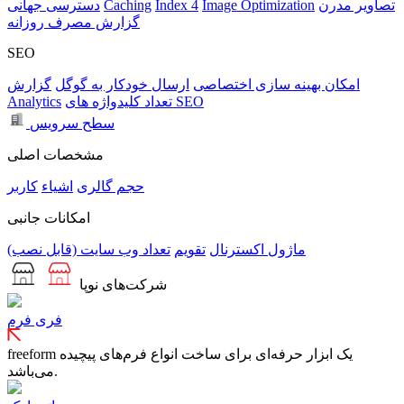
تصاویر مدرن
Image Optimization
Index 4
Caching
دسترسی جهانی
گزارش مصرف روزانه
SEO
امکان بهینه سازی اختصاصی
ارسال خودکار به گوگل
گزارش
تعداد کلیدواژه های SEO
Analytics
سطح سرویس
مشخصات اصلی
حجم
گالری
اشیاء
کاربر
امکانات جانبی
ماژول اکسترنال
تقویم
تعداد وب سایت (قابل نصب)
شرکت‌های نوپا
فری فرم
freeform یک ابزار حرفه‌ای برای ساخت انواع فرم‌های پیچیده
می‌باشد.