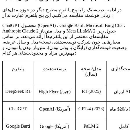
در ادامه، دیپ‌سیک را با پنج پلتفرم مطرح دیگر در حوزه مدل‌های
زبانی هوشمند مقایسه می‌کنیم. این پنج پلتفرم عبارت‌اند از :
ChatGPT محصول (OpenAI) ، Google Bard، Microsoft Bing Chat،
Anthropic Claude 2 و مدل متن‌باز Meta LLaMA 2. جدول زیر
مقایسه‌ای مختصر از این پلتفرم‌ها ارائه می‌دهد، بر اساس
معیارهایی چون شرکت توسعه‌دهنده، نسخه/مدل و سال عرضه،
وضعیت قیمت‌گذاری (رایگان یا پولی بودن)، متن‌باز بودن یا نبودن، و
مهم‌ترین مزایا و محدودیت‌های هر کدام:
مت
گذاری
مدل
/
نسخه
توسعه
دهنده
پلتفرم
)
سال
(
DeepSeek R1
R1 (2025)
A
ارزان
)
چین
High Flyer (
ChatGPT
GPT-4 (2023)
با
$20/
ماه
)
آمریکا
OpenAI (
Google Bard
PaLM 2
کامل
)
آمریکا
Google (