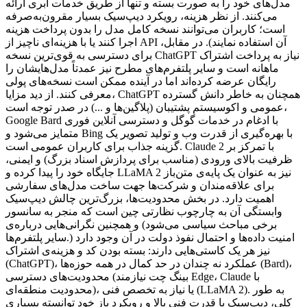
مدل‌های خود را به صورت بسته و تنها از طریق خدمات ابری ارائه
می‌کنند. از نظر هزینه، رویکرد دیپ‌سیک بسیار مقرون‌به‌صرفه
است؛ کاربران می‌توانند نسخه کامل مدل را بدون پرداخت هزینه
اجرا کنند یا با هزینه‌ای ناچیز از API آن استفاده نمایند). در مقابل،
برای دسترسی به قوی‌ترین نسخه ChatGPT نیاز به پرداخت اشتراک
ماهانه است و سایر پلتفرم‌های مطرح نیز عمدتاً مدل‌هایشان را
رایگان عرضه کرده‌اند اما در آینده ممکن است نسخه‌های پولی
معرفی کنند. از دید مزایا، ChatGPT همچنان به خاطر دانش گسترده
عمومی و اکوسیستم پشتیبان (پلاگین‌ها و ...) در صدر توجه است،
Google Bard با ادغام در خدمات گوگل و دسترسی آنلاین فوری
متمایز می‌شود و Bing با بهره‌گیری از قدرت وب و تولید تصویر یک
گزینه جذاب برای کاربران عمومی است. Claude 2 با تمرکز بر
ظرفیت بالای ورودی (مناسب برای پردازش اسناد بزرگ) و ایمنی،
جایگاه خود را پیدا کرده و LLaMA 2 نیز به عنوان یک پایه‌ی متن‌باز
برای علاقه‌مندان و شرکت‌ها جهت ساخت مدل‌های سفارشی
اهمیت دارد. در بخش محدودیت‌ها، بزرگ‌ترین چالش دیپ‌سیک
وابستگی آن به چارچوب نظارتی چین است که منجر به سانسور
برخی مباحث سیاسی می‌شود) و همچنین نگرانی‌هایی درباره‌ی
امنیت داده‌ها و احتمال نفوذ دولت در آن وجود دارد (.سایر پلتفرم‌ها
نیز هر یک کاستی‌هایی دارند: بسته بودن کد و هزینه‌ی اشتراک
(ChatGPT)، عملکرد نه چندان در حد کمال در همه حوزه‌ها (Bard)،
محدودیت‌های دسترسی (بینگ چت نیازمند Edge، Claude با
محدودیت منطقه‌ای)، یا نیاز به تخصص فنی (LLaMA 2). به طور
کلی، دیپ‌سیک با قدرت فنی بالا و رویکرد باز خود توانسته بسیاری