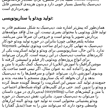
دیپ‌سیک پتانسیل بسیار خوبی دارد و بدون هزینه‌ی لایسنس قابل
بهره‌برداری است.
تولید ویدئو یا سناریونویسی:
همان‌طور که پیش‌تر اشاره شد، دیپ‌سیک به شکل مستقیم قادر به
تولید فایل ویدئویی یا محتوای بصری نیست. این مدل فاقد مولفه‌های
پردازش تصویر یا ویدئو است و خروجی آن صرفاً متن می‌باشد.
بنابراین در حوزه تولید ویدئو خودکار (مشابه پلتفرم‌هایی چون
Waymark برای ساخت ویدئوی تبلیغاتی) دیپ‌سیک به تنهایی کاربرد
ندارد. با این حال، سناریونویسی برای ویدئو و تولید اسکریپت یکی از
کاربردهای مناسب دیپ‌سیک در این زمینه است. کاربران می‌توانند
برای انواع پروژه‌های ویدئویی (از فیلم و انیمیشن گرفته تا
موشن‌گرافیک یا آموزش آنلاین) از دیپ‌سیک کمک بگیرند تا متن و
سناریو را آماده کند. به عنوان مثال، اگر تیمی قصد ساخت یک
ویدیوی آموزشی دارد، می‌تواند عنوان و سرفصل‌ها را به دیپ‌سیک
بدهد و از آن بخواهد که یک سناریوی منسجم با مقدمه، بدنه و
جمع‌بندی تولید کند. سپس این اسکریپت را توسط گوینده ضبط کرده
و ویدئو را تدوین کنند. حتی برای کلیپ‌های کوتاه شبکه‌های اجتماعی،
ایده‌پردازی در مورد داستان (storytelling) یا متن و کپشن‌های جذاب
را می‌توان به دیپ‌سیک سپرد. بنابراین، نقش دیپ‌سیک در حوزه
ویدئو پشتیبانی محتوایی است نه تولید خود ویدئو. البته ابزارهای
واسطی وجود دارند که می‌توانند متن را به صدا (تبدیل گفتار) یا