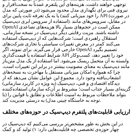
توجهی خواهند داشت. هزینه‌های این پلتفرم عمدتاً به سخت‌افزار و
نیروی فنی برای نگهداری مدل محدود می‌شود (در صورتی که مدل
را خود میزبانی کنند) یا به یک تعرفه ثابت پایین برای API (در صورت
استفاده از سرویس ابری دیپ‌سیک). در مقابل، سرویس‌های مانند
OpenAI ممکن است در حجم‌های بسیار بالا هزینه‌های تصاعدی
داشته باشند. مزیت رقابتی دیگر دیپ‌سیک در نسخه سازمانی،
استقلال راهبردی است؛ شرکت‌هایی که از دیپ‌سیک استفاده
می‌کنند کمتر در معرض تغییرات سیاستی یا تجاری شرکت‌های
خارجی قرار می‌گیرند. برای نمونه، اگر OpenAI تصمیم بگیرد
شرایط استفاده یا قیمت‌گذاری API خود را تغییر دهد، کسب‌وکار
وابسته به آن متحمل ریسک می‌شود. اما استفاده از یک مدل متن‌باز
مانند دیپ‌سیک به معنای مصونیت بیشتر در برابر این تغییرات است،
چرا که همواره امکان میزبانی مستقل یا مهاجرت به نسخه‌های
انشعاب‌یافته وجود دارد. مجموع این عوامل نشان می‌دهد که از
دیدگاه اقتصادی و فنی، دیپ‌سیک (به ویژه در کاربرد سازمانی)
گزینه‌ای بسیار جذاب است؛ مشروط بر آن‌که سازمان استفاده‌کننده
بتواند ملاحظات مربوط به امنیت اطلاعات و تطابق با قوانین را (با
توجه به خاستگاه چینی مدل) به درستی مدیریت کند.
ارزیابی قابلیت‌های پلتفرم دیپ‌سیک در حوزه‌های مختلف
در این بخش به طور مشخص‌تر بررسی می‌کنیم که دیپ‌سیک در
چهار حوزه‌ی تخصصی چه قابلیت‌هایی دارد: ۱) تولید کد و کمک