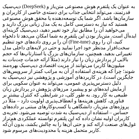
دیپ‌سیک (DeepSeek) به عنوان یک پلتفرم هوش مصنوعی متن‌باز و
قدرتمند، می‌تواند انتخابی جذاب برای دسته‌ی خاصی از کاربران و
سازمان‌ها باشد. اگر شما یک توسعه‌دهنده یا محقق هوش مصنوعی
هستید که نیاز به دسترسی کامل به یک مدل زبانی بزرگ دارید و
می‌خواهید آن را مطابق نیاز خود تغییر دهید، دیپ‌سیک گزینه‌ای
ایده‌آل است. متن‌باز بودن این پلتفرم به شما امکان می‌دهد تا دلخواه
آن را بر روی داده‌های خود تنظیم (Fine-tune) کنید، آن را روی
سخت‌افزار مدنظر خود اجرا نمایید و حتی در لایه‌های داخلی مدل
تغییراتی بدهید. همچنین، سازمان‌های بزرگ یا استارتاپ‌ها که حجم
بالایی از پردازش زبان را نیاز دارند (مثلاً ارائه خدمات چت‌بات به
میلیون‌ها کاربر) می‌توانند از مزیت اقتصادی دیپ‌سیک بهره‌مند
شوند؛ چرا که هزینه‌ی استفاده از آن به مراتب کمتر از سرویس‌های
جایگزین است). در کاربردهای آموزشی و پژوهشی نیز دیپ‌سیک به
دلیل دسترس‌پذیری عمومی، می‌تواند به عنوان سکویی برای
آزمایش ایده‌های نو و پیشبرد مرزهای پژوهش در پردازش زبان
طبیعی به کار رود. به طور کلی، در شرایطی که کنترل بیشتر بر
فناوری، کاهش هزینه‌ها و انعطاف‌پذیری اولویت دارد – مثلاً در
پروژه‌های متن‌باز، دانشگاهی یا کسب‌وکارهای مبتنی بر داده‌های
حساس – استفاده از دیپ‌سیک به شدت توصیه می‌شود. تجربه‌ی
کاربران اولیه نشان داده که این پلتفرم توانسته عملکردی هم‌تراز
غول‌های صنعت ارائه کند و حتی آن‌ها را به چالش بکشد، بدون آن‌که
کاربر متحمل هزینه یا محدودیت‌های مرسوم شود.