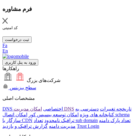
فرم مشاوره
کد امنیتی
ثبت درخواست
Fa
En
ورود به پنل کاربری
راهکارها
شرکت‌های بزرگ
سطح بیزینس
مشخصات اصلی
تاریخچه تغییرات
دسترسی به
امکان مدیریت DNS
DNS اختصاصی
امکان اتصال schema
کتابخانه های ویژه
امکان توسعه بیسیس کور
تعداد پارک دامنه
تعداد sub domain
ترافیک نامحدود
سازگار با CDN
Trust Login
مدیریت دامنه
گزارش ترافیک و بازدید