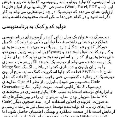
برنامه‌نویسی، ۲) تولید ویدئو یا سناریونویسی، ۳) تولید تصویر با هوش
مصنوعی، ۴) پشتیبانی از انواع فایل‌ها (Word, Excel, PDF و ...). این
ارزیابی نشان می‌دهد که دیپ‌سیک در چه زمینه‌هایی می‌تواند به کار
گرفته شود و در کدام حوزه‌ها ممکن است محدودیت داشته باشد:
تولید کد و کمک به برنامه‌نویسی:
دیپ‌سیک به عنوان یک مدل زبانی که در آزمون‌های برنامه‌نویسی
عملکرد درخشانی داشته، قطعاً توانایی بالایی در تولید کد، تکمیل
خودکار کد و رفع اشکال دارد. این پلتفرم می‌تواند به پرسش‌های
برنامه‌نویسان پیرامون نحو (Syntax) و کاربرد کتابخانه‌ها پاسخ دهد و
حتی بخش‌هایی از کد را بر اساس توضیح متنی تولید کند. برای مثال،
یک توسعه‌دهنده می‌تواند از دیپ‌سیک بخواهد الگوریتم مرتب‌سازی
Merge Sort را به زبان پایتون پیاده‌سازی کند یا در یافتن باگ یک
قطعه کد جاوا اسکریپت کمک نماید. نتایج آزمون SWE-bench نشان
داده که مدل R1 دیپ‌سیک در وظایف کدنویسی حتی رقیب مستقیم
مدل‌های OpenAI محسوب می‌شود). بنابراین، از نظر Code
Generation دیپ‌سیک کاملاً رقابتی است. مزیت دیگر، امکان
یکپارچه‌سازی در محیط‌های IDE و ابزارهای توسعه است؛ به سبب
متن‌باز بودن مدل، می‌توان آن را در ویرایشگرهای کد (مانند VS
Code) به صورت افزونه‌ی آفلاین استفاده کرد. البته همچون دیگر
مدل‌های زبانی، کد تولیدشده توسط دیپ‌سیک نیز نیازمند بازبینی و
آزمایش است تا از صحت عملکرد و بهینگی اطمینان حاصل شود. اما
در مجموع، برای کمک‌یار برنامه‌نویس (شبیه به GitHub Copilot)