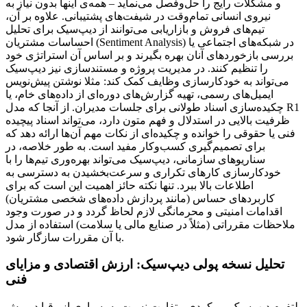
و مشکلات رایج را حل‌وفصل می‌نماید – همه‌ی اینها بدون نیاز به
نیروی انسانی تمام‌وقت در شیفت‌های پشتیبانی. علاوه بر آن،
تیم‌های فروش و بازاریابی می‌توانند از دیپ‌سیک برای تحلیل
احساسات مشتریان (Sentiment Analysis) در شبکه‌های اجتماعی یا
بررسی بازخوردهای آنان بهره بگیرند و بر اساس آن استراتژی خود
را تنظیم کنند. در مدیریت پروژه و مستندسازی نیز دیپ‌سیک
می‌تواند به خودکارسازی وظایف کمک کند: مثلا نوشتن پیش‌نویس
ایمیل‌های رسمی، تهیه گزارش‌های دوره‌ای از داده‌های خام، یا
چکیده‌سازی اسناد طولانی برای جلسات مدیران. از آنجا که مدل R1
ظرفیت بالایی در استدلال و فهم متون دارد، می‌تواند اسناد پیچیده
فنی یا حقوقی را خوانده و چکیده‌ای از نکات مهم آن‌ها ارائه دهد که
برای تصمیم‌گیری کسب‌وکار مفید است. به طور خلاصه، در
سناریوهای سازمانی، دیپ‌سیک می‌تواند بهره‌وری تیم‌ها را با
خودکارسازی کارهای تکراری و سرعت‌بخشیدن به دسترسی به
اطلاعات بالا ببرد. تنها نکته حائز اهمیت این است که برای
کاربردهای حساس (مانند پردازش داده‌های شخصی مشتریان)
اقدامات امنیتی و محرمانگی لازم لحاظ گردد و در صورت وجود
ملاحظات مقرراتی (مثلاً در صنایع مالی یا سلامت) استفاده از مدل
با آن مقررات سازگار شود.
تحلیل نسخه پولی دیپ‌سیک: ارزش اقتصادی و مزایای
فنی
پلتفرم دیپ‌سیک رویکردی متفاوت نسبت به بسیاری از رقبا در پیش