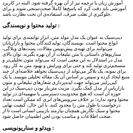
آموزش زبان یا ترجمه نیز از آن بهره گرفته شود. البته در کاربرد
آموزشی باید دقت کرد که پاسخ‌ها کاملاً صحت‌سنجی شوند و برای
جلوگیری از تقلب صرف، استفاده‌ی آن تحت نظارت باشد.
تولید محتوا و نویسندگی :
دیپ‌سیک به عنوان یک مدل مولد متن، ابزار توانمندی برای تولید
انواع محتوا است. نویسندگان، تولیدکنندگان محتوا و بازاریابان
می‌توانند برای تهیه‌ی پیش‌نویس مقالات، پست‌های وبلاگی،
سناریوهای داستانی یا متن تبلیغات از آن بهره بگیرند. توان بالای
مدل در استدلال به این معنی است که می‌تواند متون تحلیلی‌تر و
منسجم‌تری تولید کند و حتی برای ویرایش و بهبود متن به کار رود.
برای نمونه، یک بلاگر می‌تواند از دیپ‌سیک بخواهد خلاصه‌ای از چند
منبع ایجاد کرده و سپس بر اساس آن یک مقاله تحلیلی بنویسد. یا یک
کپی‌رایتر می‌تواند جهت ایده‌پردازی شعارهای تبلیغاتی و متون
بازاریابی از مدل کمک بگیرد. مزیت متن‌باز بودن دیپ‌سیک در این
حوزه آن است که هیچ محدودیت دسترسی یا سهمیه‌ای در تولید
محتوا وجود ندارد؛ بر خلاف سرویس‌های ابری که ممکن است تعداد
درخواست یا طول متن را محدود کنند. با این حال، کیفیت نهایی
محتوا و سبک نگارش همچنان نیازمند بازبینی انسانی است تا از
صحت اطلاعات و مناسب بودن لحن اطمینان حاصل شود.
ویدئو و سناریونویسی :