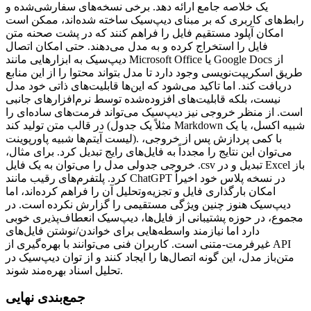
یک خلاصه جامع ارائه دهد. برخی نسخه‌های سفارشی‌شده و
رابط‌های کاربری که بر مبنای دیپ‌سیک ساخته شده‌اند، ممکن است
امکان آپلود مستقیم فایل را فراهم کنند که در پشت صحنه متن
فایل را استخراج کرده و به مدل می‌دهند. حتی امکان اتصال
دیپ‌سیک به ابزارهایی مانند Microsoft Office یا Google Docs از
طریق اسکریپت‌نویسی وجود دارد تا مدل بتواند محتوا را از این منابع
دریافت کند. اما تاکید می‌شود که این‌ها قابلیت‌های ذاتی خود مدل
نیست، بلکه قابلیت‌های افزوده‌شده توسط نرم‌افزارهای جانبی
است. از منظر خروجی نیز دیپ‌سیک می‌تواند فرمت‌های ساده‌ای را
در قالب متن تولید کند (مثلاً یک جدول Markdown شبیه اکسل، یا یک
لیست آیتم‌ها شبیه پاورپوینت). با کمی پردازش پس از خروجی،
می‌توان این نتایج را مجدداً به فایل‌های رایج تبدیل کرد. برای مثال،
خروجی جدولی مدل را می‌توان به یک فایل .csv تبدیل و در Excel باز
کرد. پلتفرم‌های رقیب مانند ChatGPT در نسخه پلاس خود اخیراً
امکان بارگذاری فایل و تجزیه‌وتحلیل آن را فراهم کرده‌اند، اما
دیپ‌سیک هنوز چنین ویژگی مستقیمی را گزارش نکرده است. در
مجموع، در حوزه پشتیبانی از فایل‌ها، دیپ‌سیک انعطاف‌پذیری خوبی
دارد اما نیازمند واسطه‌هایی برای خواندن/نوشتن فایل‌های
غیرفرمت-متنی است. کاربران فنی می‌توانند با بهره‌گیری از API
متن‌باز مدل، این گونه اتصال‌ها را ایجاد کنند و از توان دیپ‌سیک در
تحلیل اسناد بهره‌مند شوند.
جمع‌بندی نهایی