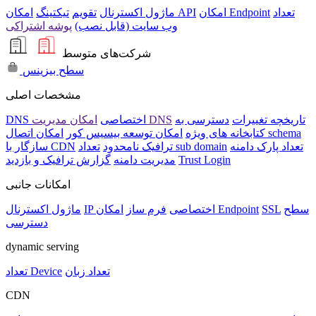
تعداد
امکان Endpoint
امکان API
ماژول اکسترنال
تقویم
تیکتینگ
وب سایت (قابل نصب)
پوشه اشتراکی
شرکت‌های متوسط
سطح بیزینس
مشخصات اصلی
تاریخچه تغییرات
دسترسی به
امکان مدیریت DNS
DNS اختصاصی
امکان اتصال schema
کتابخانه های ویژه
امکان توسعه بیسیس کور
تعداد پارک دامنه
تعداد sub domain
ترافیک نامحدود
سازگار با CDN
Trust Login
مدیریت دامنه
گزارش ترافیک و بازدید
امکانات جانبی
سطح
SSL
امکان Endpoint
IP اختصاصی
فرم ساز
ماژول اکسترنال
دسترسی
dynamic serving
تعداد زبان
تعداد Device
CDN