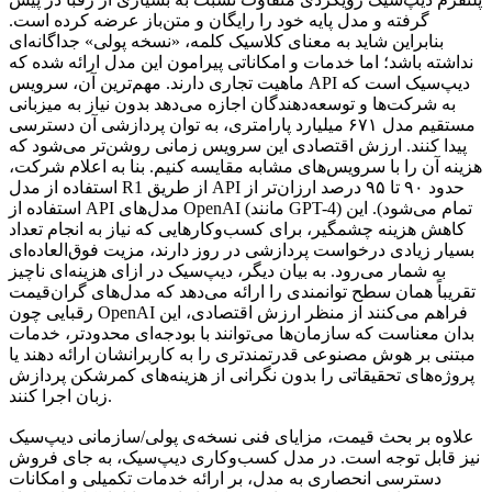
گرفته و مدل پایه خود را رایگان و متن‌باز عرضه کرده است.
بنابراین شاید به معنای کلاسیک کلمه، «نسخه پولی» جداگانه‌ای
نداشته باشد؛ اما خدمات و امکاناتی پیرامون این مدل ارائه شده که
ماهیت تجاری دارند. مهم‌ترین آن، سرویس API دیپ‌سیک است که
به شرکت‌ها و توسعه‌دهندگان اجازه می‌دهد بدون نیاز به میزبانی
مستقیم مدل ۶۷۱ میلیارد پارامتری، به توان پردازشی آن دسترسی
پیدا کنند. ارزش اقتصادی این سرویس زمانی روشن‌تر می‌شود که
هزینه آن را با سرویس‌های مشابه مقایسه کنیم. بنا به اعلام شرکت،
استفاده از مدل R1 از طریق API حدود ۹۰ تا ۹۵ درصد ارزان‌تر از
استفاده از API مدل‌های OpenAI (مانند GPT-4) تمام می‌شود). این
کاهش هزینه چشمگیر، برای کسب‌وکارهایی که نیاز به انجام تعداد
بسیار زیادی درخواست پردازشی در روز دارند، مزیت فوق‌العاده‌ای
به شمار می‌رود. به بیان دیگر، دیپ‌سیک در ازای هزینه‌ای ناچیز
تقریباً همان سطح توانمندی را ارائه می‌دهد که مدل‌های گران‌قیمت
رقبایی چون OpenAI فراهم می‌کنند از منظر ارزش اقتصادی، این
بدان معناست که سازمان‌ها می‌توانند با بودجه‌ای محدودتر، خدمات
مبتنی بر هوش مصنوعی قدرتمندتری را به کاربرانشان ارائه دهند یا
پروژه‌های تحقیقاتی را بدون نگرانی از هزینه‌های کمرشکن پردازش
زبان اجرا کنند.
علاوه بر بحث قیمت، مزایای فنی نسخه‌ی پولی/سازمانی دیپ‌سیک
نیز قابل توجه است. در مدل کسب‌وکاری دیپ‌سیک، به جای فروش
دسترسی انحصاری به مدل، بر ارائه خدمات تکمیلی و امکانات