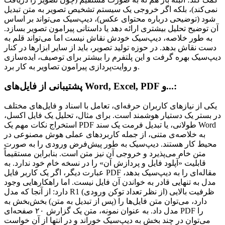
نمی‌کند)، بلکه اگر خروجی یک سیستم تشخیص تصویر به متن تبدیل
شود (توضیحی درباره محتوای عکس)، دیپ‌سیک می‌تواند بر اساس
آن توضیح تحلیل بیشتری ارائه دهد یا داستانی پیرامون تصویر بسازد.
به طور خلاصه، دیپ‌سیک خودش نقاش نیست اما می‌تواند قلم به
دست نقاش بدهد. در حوزه تولید تصویر، باید از سایر ابزارها در کنار
دیپ‌سیک بهره گرفت و این پلتفرم را بیشتر برای توصیف، ایده‌سازی
و روایت‌پردازی پیرامون تصاویر به کار برد.
پشتیبانی از فایل‌های Word, Excel, PDF و...:
یکی از نیازهای کاربران حرفه‌ای، تعامل با اسناد و فایل‌های مختلف
در بستر یک دستیار هوشمند است. برای مثال، تحلیل یک فایل اکسل،
استخراج نکات مهم یک PDF طولانی، یا تبدیل فرمت یک سند Word
به خلاصه‌ی متنی، از جمله کاربردهای عملی هوش مصنوعی در
محیط کار هستند. دیپ‌سیک به طور پیش‌فرض ورودی را به صورت
متن خام می‌پذیرد و خروجی آن نیز متن است. بنابراین مستقیماً
قابلیت «آپلود فایل و پردازش آن» را در نسخه خام خود ندارد. به
عبارت دیگر، اگر یک کاربر فایل PDF مقاله‌ای را به دیپ‌سیک بدهد،
مدل به تنهایی قادر به خواندن آن فایل نیست. اما راهکارهایی وجود
دارد: از آنجا که مدل R1 ظرفیت بالایی (از نظر تعداد توکن ورودی)
دارد، می‌توان متن فایل‌ها را (پس از تبدیل به متن) بخش‌بخش به
مدل داد. به عنوان نمونه، متن یک گزارش ۲۰ صفحه‌ای PDF را
می‌توان در چند بخش به دیپ‌سیک خوراند و در انتها از آن خواست