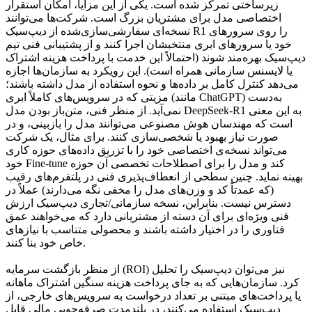
زیرساختی تمرکز شده است. یکی از این مزایا، امکان استقرار
اختصاصی مدل برای مشتریان بزرگ است. شرکت‌ها می‌توانند
نسخه‌ای سفارشی‌سازی‌شده از دیپ‌سیک R1 را روی سرورهای
خود یا سرورهای ابری منتخبشان اجرا کنند و از پشتیبانی فنی تیم
دیپ‌سیک بهره‌مند شوند (احتمالاً این خدمت با پرداخت هزینه اشتراک
یا لایسنس سازمانی همراه است). این رویکرد به سازمان‌ها اجازه
می‌دهد کنترل کامل بر داده‌ها و نحوه استفاده از مدل داشته باشند؛
مزیتی که در سرویس‌های کاملاً ابری (مانند ChatGPT) به‌دست
نمی‌آید. از منظر فنی، متن‌باز بودن مدل DeepSeek-R1 به این معنی
است که مهندسان هوش مصنوعی می‌توانند مدل را بازبینی، و در
صورت نیاز بهبود یا شخصی‌سازی کنند. برای مثال، یک شرکت
می‌تواند نسخه‌ی اختصاصی خود را با تزریق داده‌های حوزه کاری
خود Fine-tune کند و مدل را برای اصطلاحات تخصصی آن حوزه
بهینه نماید. چنین سطحی از انعطاف‌پذیری فنی در پلتفرم‌های رقیب
(که عمدتاً کد و وزن‌های مدل را مخفی نگه می‌دارند) عملاً در
دسترس نیست. بنابراین، نسخه سازمانی/تجاری دیپ‌سیک ارزش
فنی ویژه‌ای برای آن دسته از مشتریانی دارد که می‌خواهند عمق
فناوری را در اختیار داشته باشند و محصولی متناسب با نیازهای
خاص خود بنا کنند.
از منظر بازگشت سرمایه (ROI) نیز می‌توان دیپ‌سیک را تحلیل
کرد. سازمان‌هایی که به جای پرداخت هزینه سنگین اشتراک ماهانه
یا پرداخت‌های مبتنی بر تعداد درخواست به سرویس‌های خارجی، از
دیپ‌سیک استفاده می‌کنند، در بلندمدت صرفه‌جویی مالی قابل