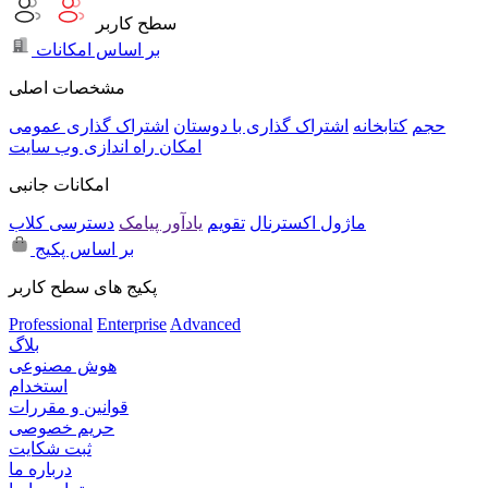
سطح کاربر
بر اساس امکانات
مشخصات اصلی
حجم
کتابخانه
اشتراک گذاری با دوستان
اشتراک گذاری عمومی
امکان راه اندازی وب سایت
امکانات جانبی
ماژول اکسترنال
تقویم
یادآور پیامک
دسترسی کلاب
بر اساس پکیج
پکیج های سطح کاربر
Professional
Enterprise
Advanced
بلاگ
هوش مصنوعی
استخدام
قوانین و مقررات
حریم خصوصی
ثبت شکایت
درباره ما