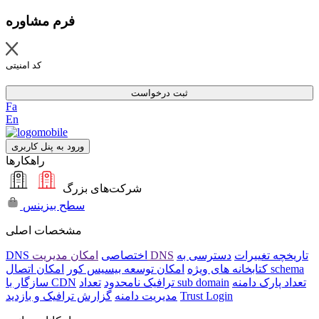
فرم مشاوره
کد امنیتی
ثبت درخواست
Fa
En
ورود به پنل کاربری
راهکارها
شرکت‌های بزرگ
سطح بیزینس
مشخصات اصلی
تاریخچه تغییرات
دسترسی به
امکان مدیریت DNS
DNS اختصاصی
امکان اتصال schema
کتابخانه های ویژه
امکان توسعه بیسیس کور
تعداد پارک دامنه
تعداد sub domain
ترافیک نامحدود
سازگار با CDN
Trust Login
مدیریت دامنه
گزارش ترافیک و بازدید