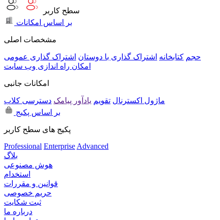
سطح کاربر
بر اساس امکانات
مشخصات اصلی
حجم
کتابخانه
اشتراک گذاری با دوستان
اشتراک گذاری عمومی
امکان راه اندازی وب سایت
امکانات جانبی
ماژول اکسترنال
تقویم
یادآور پیامک
دسترسی کلاب
بر اساس پکیج
پکیج های سطح کاربر
Professional
Enterprise
Advanced
بلاگ
هوش مصنوعی
استخدام
قوانین و مقررات
حریم خصوصی
ثبت شکایت
درباره ما