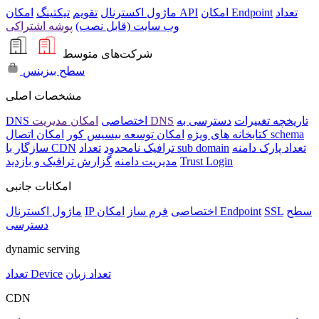
تعداد
امکان Endpoint
امکان API
ماژول اکسترنال
تقویم
تیکتینگ
وب سایت (قابل نصب)
پوشه اشتراکی
شرکت‌های متوسط
سطح بیزینس
مشخصات اصلی
تاریخچه تغییرات
دسترسی به
امکان مدیریت DNS
DNS اختصاصی
امکان اتصال schema
کتابخانه های ویژه
امکان توسعه بیسیس کور
تعداد پارک دامنه
تعداد sub domain
ترافیک نامحدود
سازگار با CDN
Trust Login
مدیریت دامنه
گزارش ترافیک و بازدید
امکانات جانبی
سطح
SSL
امکان Endpoint
IP اختصاصی
فرم ساز
ماژول اکسترنال
دسترسی
dynamic serving
تعداد زبان
تعداد Device
CDN