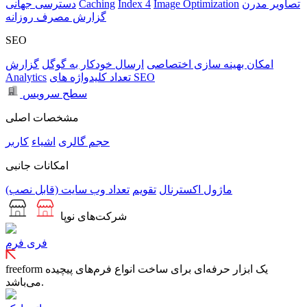
تصاویر مدرن
Image Optimization
Index 4
Caching
دسترسی جهانی
گزارش مصرف روزانه
SEO
امکان بهینه سازی اختصاصی
ارسال خودکار به گوگل
گزارش
تعداد کلیدواژه های SEO
Analytics
سطح سرویس
مشخصات اصلی
حجم
گالری
اشیاء
کاربر
امکانات جانبی
ماژول اکسترنال
تقویم
تعداد وب سایت (قابل نصب)
شرکت‌های نوپا
فری فرم
freeform یک ابزار حرفه‌ای برای ساخت انواع فرم‌های پیچیده
می‌باشد.