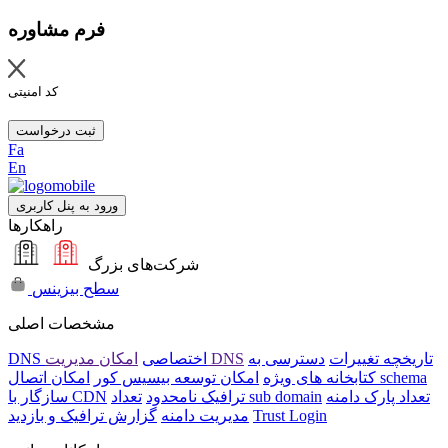
فرم مشاوره
کد امنیتی
ثبت درخواست
Fa
En
ورود به پنل کاربری
راهکارها
شرکت‌های بزرگ
سطح بیزینس
مشخصات اصلی
تاریخچه تغییرات
دسترسی به
امکان مدیریت DNS
DNS اختصاصی
امکان اتصال schema
کتابخانه های ویژه
امکان توسعه بیسیس کور
تعداد پارک دامنه
تعداد sub domain
ترافیک نامحدود
سازگار با CDN
Trust Login
مدیریت دامنه
گزارش ترافیک و بازدید