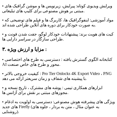
• ویرایش ویدیوی کوتاه: پیرایش، زیرنویس ها و موشن گرافیک های
مبتنی بر هوش مصنوعی برای کلیپ های تبلیغاتی.
• مواد آموزشی: اینفوگرافیک ها، کاربرگ ها و فیلم های توضیحی که
به صورت خودکار برای دوره های آنلاین طراحی شده اند.
• کیت های هویت برند: پیشنهادات خودکار لوگو، جفت شدن فونت و
طراحی سازگار در سراسر دارایی ها.
۳. مزایا و ارزش ویژه :
• کتابخانه الگوی گسترش یافته : دسترسی به طرح های اختصاصی
AI محور و طرح های خاص صنعت.
• کیفیت خروجی بالاتر : Pro Tier Onlocks 4K Export Video ، PNG
با پیشینه های شفاف و زمان سریعتر ارائه می دهد.
• ابزارهای همکاری تیمی : پوشه های مشترک ، تاریخ نسخه و
مجوزهای مبتنی بر نقش برای آژانس ها.
• ویژگی های پیشرفته هوش مصنوعی: دسترسی به اولویت به ادغام
های جدید Firefly (به عنوان مثال ، متن به بردار ، جلوه های
روشنایی).