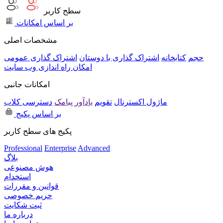
سطح کاربر
بر اساس امکانات
مشخصات اصلی
حجم
کتابخانه
اشتراک گذاری با دوستان
اشتراک گذاری عمومی
امکان راه اندازی وب سایت
امکانات جانبی
ماژول اکسترنال
تقویم
یادآور پیامک
دسترسی کلاب
بر اساس پکیج
پکیج های سطح کاربر
Professional
Enterprise
Advanced
بلاگ
هوش مصنوعی
استخدام
قوانین و مقررات
حریم خصوصی
ثبت شکایت
درباره ما