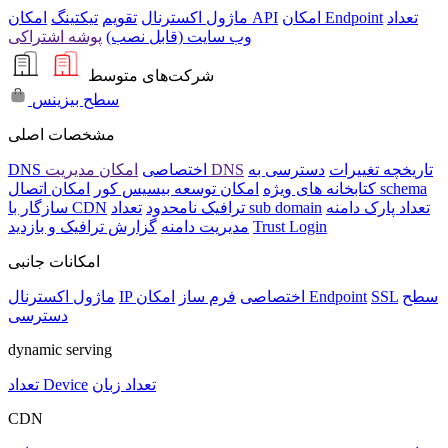
تعداد
امکان Endpoint
امکان API
ماژول اکسترنال
تقویم
تیکتینگ
وب سایت (قابل نصب)
پوشه اشتراکی
شرکت‌های متوسط
سطح بیزینس
مشخصات اصلی
تاریخچه تغییرات
دسترسی به
امکان مدیریت DNS
DNS اختصاصی
امکان اتصال schema
کتابخانه های ویژه
امکان توسعه بیسیس کور
تعداد پارک دامنه
تعداد sub domain
ترافیک نامحدود
سازگار با CDN
Trust Login
مدیریت دامنه
گزارش ترافیک و بازدید
امکانات جانبی
سطح
SSL
امکان Endpoint
IP اختصاصی
فرم ساز
ماژول اکسترنال
دسترسی
dynamic serving
تعداد زبان
تعداد Device
CDN