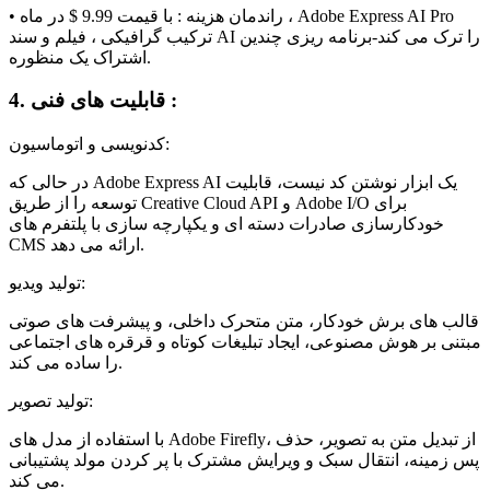
• راندمان هزینه : با قیمت 9.99 $ در ماه ، Adobe Express AI Pro
ترکیب گرافیکی ، فیلم و سند AI را ترک می کند-برنامه ریزی چندین
اشتراک یک منظوره.
4. قابلیت های فنی :
کدنویسی و اتوماسیون:
در حالی که Adobe Express AI یک ابزار نوشتن کد نیست، قابلیت
توسعه را از طریق Creative Cloud API و Adobe I/O برای
خودکارسازی صادرات دسته ای و یکپارچه سازی با پلتفرم های
CMS ارائه می دهد.
تولید ویدیو:
قالب های برش خودکار، متن متحرک داخلی، و پیشرفت های صوتی
مبتنی بر هوش مصنوعی، ایجاد تبلیغات کوتاه و قرقره های اجتماعی
را ساده می کند.
تولید تصویر:
با استفاده از مدل های Adobe Firefly، از تبدیل متن به تصویر، حذف
پس زمینه، انتقال سبک و ویرایش مشترک با پر کردن مولد پشتیبانی
می کند.