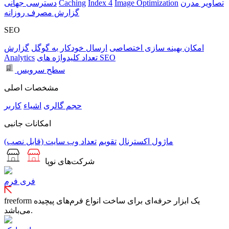
تصاویر مدرن
Image Optimization
Index 4
Caching
دسترسی جهانی
گزارش مصرف روزانه
SEO
امکان بهینه سازی اختصاصی
ارسال خودکار به گوگل
گزارش
تعداد کلیدواژه های SEO
Analytics
سطح سرویس
مشخصات اصلی
حجم
گالری
اشیاء
کاربر
امکانات جانبی
ماژول اکسترنال
تقویم
تعداد وب سایت (قابل نصب)
شرکت‌های نوپا
فری فرم
freeform یک ابزار حرفه‌ای برای ساخت انواع فرم‌های پیچیده
می‌باشد.