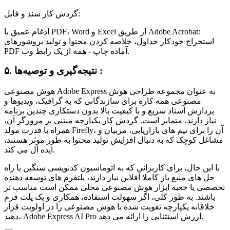
گردش کار سند و فایل:
ادغام عمیق با PDF، Word و Excel از طریق Adobe Acrobat:
استخراج خودکار جداول، خلاصه کردن محتوا و تولید بروشورهای
PDF آماده چاپ - همه از یک رابط وب.
۵. نتیجه‌گیری و توصیه‌ها :
هوش مصنوعی Adobe Express به عنوان مجموعه طراحی هوش
مصنوعی همه کاره برای سازندگانی که به گرافیک، ویدیوها و
پردازش اسناد سریع و با کیفیت بالا بدون دستکاری چندین برنامه
نیاز دارند، متمایز است. گردش کار یکپارچه مبتنی بر مرورگر آن،
همراه با قدرت مولد Firefly، آن را برای تیم های بازاریابی، مربیان و
مشاغل کوچک که به دنبال افزایش تولید محتوا به طور موثر هستند،
ایده آل می کند.
با این حال، برای کاربرانی که به اتوماسیون کدنویسی سنگین یا راه
حل های منبع باز کاملا آفلاین نیاز دارند، پلتفرم های توسعه دهنده
تخصصی یا جعبه ابزار هوش مصنوعی محلی ممکن است مناسب تر
باشند. به طور کلی، اگر سهولت استفاده، همکاری و یک پلت فرم
خلاقانه یکپارچه تقویت شده با هوش مصنوعی را در اولویت قرار
دهید، Adobe Express AI Pro ارزش استثنایی را ارائه می دهد.