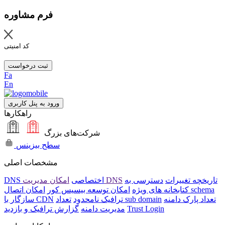
فرم مشاوره
کد امنیتی
ثبت درخواست
Fa
En
ورود به پنل کاربری
راهکارها
شرکت‌های بزرگ
سطح بیزینس
مشخصات اصلی
تاریخچه تغییرات
دسترسی به
امکان مدیریت DNS
DNS اختصاصی
امکان اتصال schema
کتابخانه های ویژه
امکان توسعه بیسیس کور
تعداد پارک دامنه
تعداد sub domain
ترافیک نامحدود
سازگار با CDN
Trust Login
مدیریت دامنه
گزارش ترافیک و بازدید