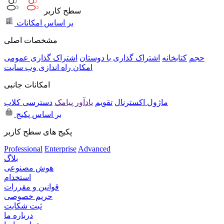
سطح کاربر
بر اساس امکانات
مشخصات اصلی
حجم
کتابخانه
اشتراک گذاری با دوستان
اشتراک گذاری عمومی
امکان راه اندازی وب سایت
امکانات جانبی
ماژول اکسترنال
تقویم
یادآور پیامک
دسترسی کلاب
بر اساس پکیج
پکیج های سطح کاربر
Professional
Enterprise
Advanced
بلاگ
هوش مصنوعی
استخدام
قوانین و مقررات
حریم خصوصی
ثبت شکایت
درباره ما