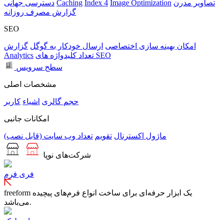
تصاویر مدرن
Image Optimization
Index 4
Caching
دسترسی جهانی
گزارش مصرف روزانه
SEO
امکان بهینه سازی اختصاصی
ارسال خودکار به گوگل
گزارش
تعداد کلیدواژه های SEO
Analytics
سطح سرویس
مشخصات اصلی
حجم
گالری
اشیاء
کاربر
امکانات جانبی
ماژول اکسترنال
تقویم
تعداد وب سایت (قابل نصب)
شرکت‌های نوپا
فری فرم
freeform یک ابزار حرفه‌ای برای ساخت انواع فرم‌های پیچیده
می‌باشد.