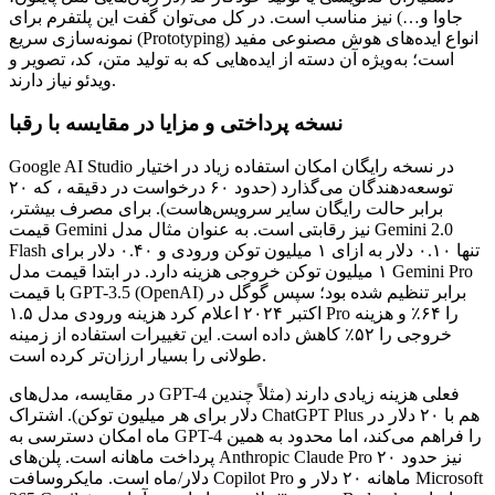
جاوا و…) نیز مناسب است. در کل می‌توان گفت این پلتفرم برای
نمونه‌سازی سریع (Prototyping) انواع ایده‌های هوش مصنوعی مفید
است؛ به‌ویژه آن دسته از ایده‌هایی که به تولید متن، کد، تصویر و
ویدئو نیاز دارند.
نسخه پرداختی و مزایا در مقایسه با رقبا
Google AI Studio در نسخه رایگان امکان استفاده زیاد در اختیار
توسعه‌دهندگان می‌گذارد (حدود ۶۰ درخواست در دقیقه ، که ۲۰
برابر حالت رایگان سایر سرویس‌هاست). برای مصرف بیشتر،
قیمت Gemini نیز رقابتی است. به عنوان مثال مدل Gemini 2.0
Flash تنها ۰.۱۰ دلار به ازای ۱ میلیون توکن ورودی و ۰.۴۰ دلار برای
۱ میلیون توکن خروجی هزینه دارد. در ابتدا قیمت مدل Gemini Pro
با قیمت GPT-3.5 (OpenAI) برابر تنظیم شده بود؛ سپس گوگل در
اکتبر ۲۰۲۴ اعلام کرد هزینه ورودی مدل ۱.۵ Pro را ۶۴٪ و هزینه
خروجی را ۵۲٪ کاهش داده است. این تغییرات استفاده از زمینه
طولانی را بسیار ارزان‌تر کرده است.
در مقایسه، مدل‌های GPT-4 فعلی هزینه زیادی دارند (مثلاً چندین
دلار برای هر میلیون توکن). اشتراک ChatGPT Plus هم با ۲۰ دلار در
ماه امکان دسترسی به GPT-4 را فراهم می‌کند، اما محدود به همین
پرداخت ماهانه است. پلن‌های Anthropic Claude Pro نیز حدود ۲۰
دلار/ماه است. مایکروسافت Copilot Pro ماهانه ۲۰ دلار و Microsoft