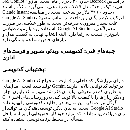
365 Copilot حدود ۳۰ دلار در ماه است. آمازون Bedrock بر اساس
مصرف هزینه می‌گیرد؛ مثلاً در اسناد AWS هزینه “یک واحد” مدل
Claude Instant حدود ۳۹.۶۰ دلار در ساعت است. در مقایسه،
Google AI Studio با ترکیب لایه رایگان و پرداخت بر اساس مصرف
اغلب بسیار مقرون‌به‌صرفه‌تر است. به طور خلاصه، در صورت
استفاده زیاد یا زمینه طولانی، Google AI Studio معمولاً هزینه
پایین‌تری نسبت به رقبا دارد. البته انتخاب نهایی به کیفیت مدل و
نیازهای خاص شما هم بستگی دارد.
جنبه‌های فنی: کدنویسی، ویدئو، تصویر و فرمت‌های
اداری
پشتیبانی کدنویسی:
Google AI Studio دارای ویرایشگر کد داخلی و قابلیت استخراج کد
تولید شده است.. مدل‌های Gemini در تولید کد توانایی بالایی دارند؛
به طوری که در معرفی اولیه آن ذکر شد می‌تواند کد پایتون، جاوا،
C++ و دیگر زبان‌ها را با کیفیت بالا تولید کند. به‌روزرسانی‌های اخیر
گوگل نیز عملکرد این مدل‌ها در وظایف کدنویسی را بهبود داده
است.. به بیان دیگر، توسعه‌دهندگان می‌توانند از Google AI Studio
برای دریافت پیشنهادات کد، تولید خودکار بخش‌هایی از برنامه یا حل
مسأله در محیط برنامه‌نویسی استفاده کنند.