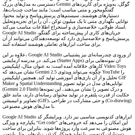
دسترسی به مدل‌های بزرگ Gemini گوگل، به‌ویژه برای کاربردهای
گفتگومحور و متنی مناسب است؛ مانند ساخت چت‌بات‌ها،
دستیارهای هوشمند، سیستم‌های پرسش‌وپاسخ و تولید محتوا.
توانایی نگهداری متنی تا یک میلیون توکن ، آن را برای تجزیه‌وتحلیل
اسناد طولانی، خلاصه‌سازی و استخراج اطلاعات مناسب می‌کند.
Google AI Studio جریان‌های کاری از پیش‌ساخته برای گفتگو،
پرسش‌پاسخ و خلاصه‌سازی دارد که توسعه‌دهندگان می‌توانند از آن
برای ساخت ابزارهای تعاملی هوشمند استفاده کنند.
علاوه بر این، Google AI Studio از ورودی چندرسانه‌ای نیز پشتیبانی
می‌کند. در مدرسه آزمایشی (Starter Apps) آن نمونه‌هایی برای
کارهای خلاقانه آمده است: به عنوان مثال، اپلیکیشن Video Toys
نشان می‌دهد که Gemini 2.5 چگونه می‌تواند ویدئوی YouTube را
تحلیل و از آن بازی‌های آموزشی تولید کند. همچنین اپلیکیشن GIF
Maker و Spatial Understanding توانایی‌های مدل در تولید تصویر
(Gemini 2.0 Flash) و درک تصویر را نشان می‌دهند.. این نمونه‌ها
حکایت از قدرت پلتفرم در تولید محتوای رسانه‌ای دارند، مانند خلق
تصاویر و انیمیشن (GIF)، و حتی مشارکت در طراحی (Co-drawing)
با مدل‌های هوش مصنوعی.
Google AI Studio ابزارهای کدنویسی مناسبی نیز دارد. ویرایشگر کد
یکپارچه و ویژگی “Get code” این امکان را می‌دهد که خروجی‌های
هوش مصنوعی به سرعت وارد پروژه‌ها شوند. بنابراین برای ساخت
دستیاران کدنویسی یا تولید خودکار کد (در زبان‌هایی مثل پایتون،