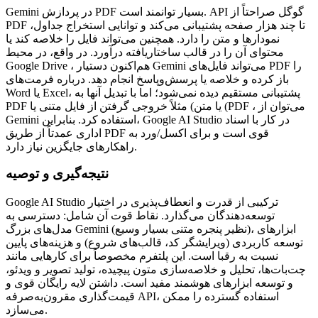
Gemini در پردازش PDF بسیار توانمند است. API گوگل صراحتاً از
PDF تا چند هزار صفحه پشتیبانی می‌کند و توانایی استخراج جداول،
نمودارها و متن را دارد. همچنین می‌تواند فایل را خلاصه کند یا
محتوای آن را در قالب ساختاریافته درآورد. در واقع، در محیط
Google Drive ، هم‌اکنون دستیار Gemini می‌تواند فایل‌های PDF را
باز کرده و خلاصه یا پرسش‌وپاسخ انجام دهد. درباره فرمت‌های
Word یا Excel، پشتیبانی مستقیم دیده نمی‌شود؛ اما با تبدیل آنها به
PDF یا متن) مثلاً خروجی گرفتن از فایل متنی یا (PDF ، می‌توان از
Gemini استفاده کرد. بنابراین، Google AI Studio در کار با اسناد
اداری عمدتاً از طریق PDF قوی است و برای اکسل/ورد به
راهکارهای جایگزین نیاز دارد.
نتیجه‌گیری و توصیه
Google AI Studio ترکیبی از قدرت و انعطاف‌پذیری در اختیار
توسعه‌دهندگان می‌گذارد. نقاط قوت آن شامل: دسترسی به
مدل‌های بزرگ Gemini (نظیر پنجره متنی بسیار وسیع)، ابزارهای
توسعه کاربردی (ویرایشگر کد، قالب‌های شروع) و هزینه‌های پایین
نسبت به رقبا است. این پلتفرم مخصوصاً برای کارهایی مانند
چت‌بات‌ها، تحلیل و خلاصه‌سازی متون پیچیده، تولید تصویر و ویدئو،
و توسعه ابزارهای هوشمند مفید است. داشتن لایه رایگان قوی و
قیمت‌گذاری مقرون‌به‌صرفه API، استفاده گسترده را ممکن
می‌سازد.