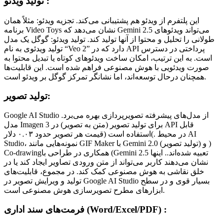
تولید ویدئو :
این پلتفرم از ویدئو هم پشتیبانی می‌کند. تجزیه ویدئو: مثلاً همان
برنامه Video Toys نشان می‌دهد که Gemini 2.5 می‌تواند ویدئوهای
طولانی را تحلیل و محتوا از آنها تولید کند. تولید ویدئو: گوگل یک مدل
تولید ویدئوی به نام “Veo 2” دارد که در API پرداختی در دسترس
است. به این ترتیب، امکان ساخت ویدئوهای کوتاه یا تبدیل محتوا به
صورت ویدئویی با هوش مصنوعی فراهم شده است. این قابلیت‌ها
همچنان درحال توسعه‌اند، اما نشانگر تمرکز گوگل بر ویدئو است.
تولید تصویر:
Google AI Studio از مدل‌های پیشرفته تصویرپردازی بهره می‌برد.
مدل Imagen 3 برای تولید تصویر (متن به تصویر) در API قابل
استفاده است (قیمت هر تصویر حدود ۰.۰۳ دلار(. در محیط AI
Studio، نمونه‌هایی مانند GIF Maker با Gemini 2.0 (تولید تصویر) و )
Co-drawingهمکاری در طراحی با (Gemini 2.5 تعبیه شده‌اند.. اینها
نشان می‌دهند کاربر می‌تواند از متن ورودی تصاویر ایجاد کند یا در
خلق نقاشی به هوش مصنوعی کمک کند. در مجموع، قابلیت‌های
تولید و ویرایش تصویر در Google AI Studio بسیار قوی و در سطح
ابزارهای مطرح تصویرسازی هوش مصنوعی است.
فرمت‌های سند اداری (Word/Excel/PDF) :