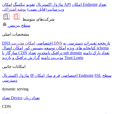
تعداد
امکان Endpoint
امکان API
ماژول اکسترنال
تقویم
تیکتینگ
وب سایت (قابل نصب)
پوشه اشتراکی
شرکت‌های متوسط
سطح بیزینس
مشخصات اصلی
تاریخچه تغییرات
دسترسی به
امکان مدیریت DNS
DNS اختصاصی
امکان اتصال schema
کتابخانه های ویژه
امکان توسعه بیسیس کور
تعداد پارک دامنه
تعداد sub domain
ترافیک نامحدود
سازگار با CDN
Trust Login
مدیریت دامنه
گزارش ترافیک و بازدید
امکانات جانبی
سطح
SSL
امکان Endpoint
IP اختصاصی
فرم ساز
ماژول اکسترنال
دسترسی
dynamic serving
تعداد زبان
تعداد Device
CDN