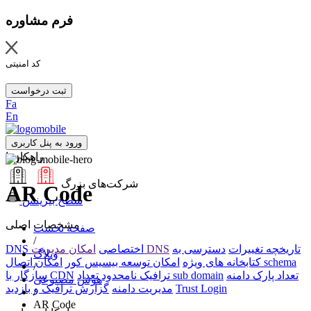
فرم مشاوره
کد امنیتی
ثبت درخواست
Fa
En
ورود به پنل کاربری
راهکارها
شرکت‌های بزرگ
AR Code
سطح بیزینس
مشخصات اصلی
صفحه نخست
/
تاریخچه تغییرات
دسترسی به
امکان مدیریت DNS
DNS اختصاصی
وبلاگ
امکان اتصال schema
کتابخانه های ویژه
امکان توسعه بیسیس کور
/
تعداد پارک دامنه
تعداد sub domain
ترافیک نامحدود
سازگار با CDN
هوش مصنوعی
Trust Login
مدیریت دامنه
گزارش ترافیک و بازدید
/
AR Code