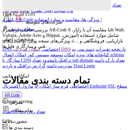
تعداد
امکان Endpoint
امکان API
ماژول اکسترنال
تقویم
تیکتینگ
وب سایت (قابل نصب)
پوشه اشتراکی
1404-02-24 15:01
پلتفرم AR-Code ؛ ویژگی ها، مقایسه و موارد استفاده
شرکت‌های متوسط
سطح بیزینس
بررسی جامعی از پلتفرم AR-Code با مقایسه آن با زاپار، 8th Wall،
Vuforia، Adobe Aero و Blippar. شامل موارد استفاده (آموزش،
مشخصات اصلی
بازاریابی، فروشگاهی و …)، ویژگی‌های نسخه پولی، توانمندی‌های
فنی و سازگاری فایل‌ها.
تاریخچه تغییرات
دسترسی به
امکان مدیریت DNS
DNS اختصاصی
امکان اتصال schema
کتابخانه های ویژه
امکان توسعه بیسیس کور
تعداد پارک دامنه
تعداد sub domain
ترافیک نامحدود
سازگار با CDN
Trust Login
مدیریت دامنه
گزارش ترافیک و بازدید
امکانات جانبی
تمام دسته بندی مقالات
سطح
SSL
امکان Endpoint
IP اختصاصی
فرم ساز
ماژول اکسترنال
دسترسی
AR Code
dynamic serving
معرفی
تمام مقالات
تعداد زبان
تعداد Device
مشورت با ما
CDN
دسته بندی ها