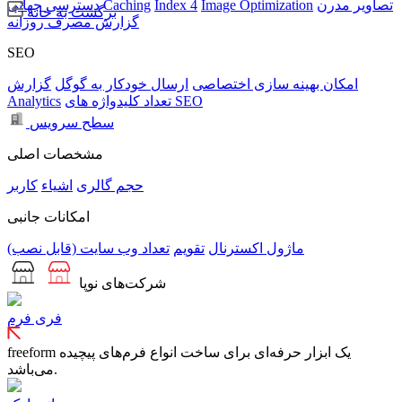
تصاویر مدرن
Image Optimization
Index 4
Caching
دسترسی جهانی
برگشت به خانه
گزارش مصرف روزانه
SEO
امکان بهینه سازی اختصاصی
ارسال خودکار به گوگل
گزارش
تعداد کلیدواژه های SEO
Analytics
سطح سرویس
مشخصات اصلی
حجم
گالری
اشیاء
کاربر
امکانات جانبی
ماژول اکسترنال
تقویم
تعداد وب سایت (قابل نصب)
شرکت‌های نوپا
فری فرم
freeform یک ابزار حرفه‌ای برای ساخت انواع فرم‌های پیچیده
می‌باشد.