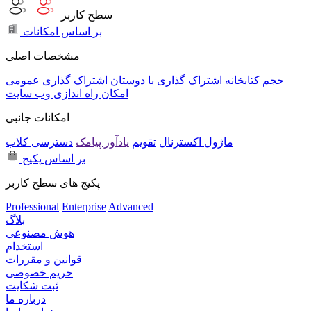
سطح کاربر
بر اساس امکانات
مشخصات اصلی
حجم
کتابخانه
اشتراک گذاری با دوستان
اشتراک گذاری عمومی
امکان راه اندازی وب سایت
امکانات جانبی
ماژول اکسترنال
تقویم
یادآور پیامک
دسترسی کلاب
بر اساس پکیج
پکیج های سطح کاربر
Professional
Enterprise
Advanced
بلاگ
هوش مصنوعی
استخدام
قوانین و مقررات
حریم خصوصی
ثبت شکایت
درباره ما