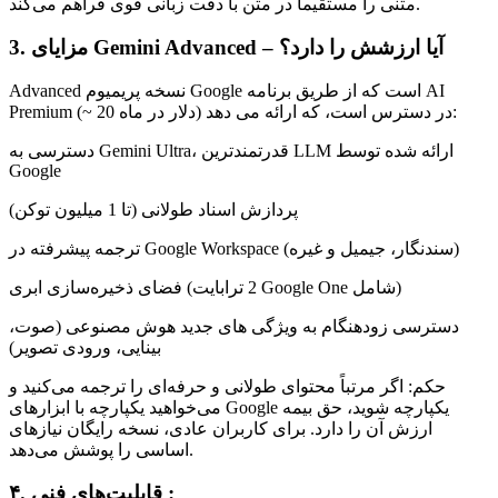
متنی را مستقیماً در متن با دقت زبانی قوی فراهم می‌کند.
3. مزایای Gemini Advanced – آیا ارزشش را دارد؟
Advanced نسخه پریمیوم Google است که از طریق برنامه AI
Premium (~ 20 دلار در ماه) در دسترس است، که ارائه می دهد:
دسترسی به Gemini Ultra، قدرتمندترین LLM ارائه شده توسط
Google
پردازش اسناد طولانی (تا 1 میلیون توکن)
ترجمه پیشرفته در Google Workspace (سندنگار، جیمیل و غیره)
فضای ذخیره‌سازی ابری (2 ترابایت Google One شامل)
دسترسی زودهنگام به ویژگی های جدید هوش مصنوعی (صوت،
بینایی، ورودی تصویر)
حکم: اگر مرتباً محتوای طولانی و حرفه‌ای را ترجمه می‌کنید و
می‌خواهید یکپارچه با ابزارهای Google یکپارچه شوید، حق بیمه
ارزش آن را دارد. برای کاربران عادی، نسخه رایگان نیازهای
اساسی را پوشش می‌دهد.
۴. قابلیت‌های فنی :