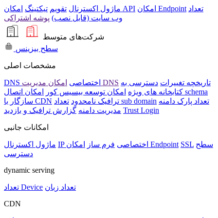
تعداد
امکان Endpoint
امکان API
ماژول اکسترنال
تقویم
تیکتینگ
وب سایت (قابل نصب)
پوشه اشتراکی
شرکت‌های متوسط
سطح بیزینس
مشخصات اصلی
تاریخچه تغییرات
دسترسی به
امکان مدیریت DNS
DNS اختصاصی
امکان اتصال schema
کتابخانه های ویژه
امکان توسعه بیسیس کور
تعداد پارک دامنه
تعداد sub domain
ترافیک نامحدود
سازگار با CDN
Trust Login
مدیریت دامنه
گزارش ترافیک و بازدید
امکانات جانبی
سطح
SSL
امکان Endpoint
IP اختصاصی
فرم ساز
ماژول اکسترنال
دسترسی
dynamic serving
تعداد زبان
تعداد Device
CDN