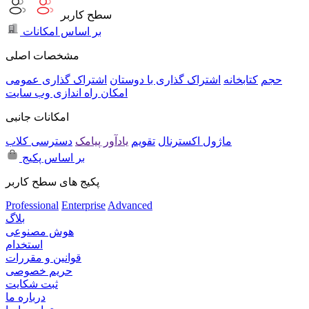
سطح کاربر
بر اساس امکانات
مشخصات اصلی
حجم
کتابخانه
اشتراک گذاری با دوستان
اشتراک گذاری عمومی
امکان راه اندازی وب سایت
امکانات جانبی
ماژول اکسترنال
تقویم
یادآور پیامک
دسترسی کلاب
بر اساس پکیج
پکیج های سطح کاربر
Professional
Enterprise
Advanced
بلاگ
هوش مصنوعی
استخدام
قوانین و مقررات
حریم خصوصی
ثبت شکایت
درباره ما