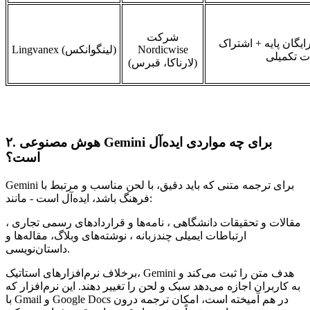
شرکت
یگان پایه + اشتراک
Nordicwise
)
لینگوانکس
Lingvanex (
ات تکمیلی
)
لارناکا، قبرس
(
۲. هوش مصنوعی Gemini برای چه مواردی ایده‌آل
است؟
Gemini برای ترجمه متنی که باید دقیق، با لحن مناسب و مرتبط با
فرهنگ باشد، ایده‌آل است - مانند:
مقالات و تحقیقات دانشگاهی ، نامه‌ها و قراردادهای رسمی تجاری ،
ارتباطات ایمیلی چندزبانه ، نوشته‌های وبلاگ، مقاله‌ها و
داستان‌نویسی.
برخلاف نرم‌افزارهای استاتیک، Gemini هدف متن را ثبت می‌کند و
به کاربران اجازه می‌دهد سبک و لحن را تغییر دهند. این نرم‌افزار که
با Gmail و Google Docs در هم آمیخته است، امکان ترجمه درون