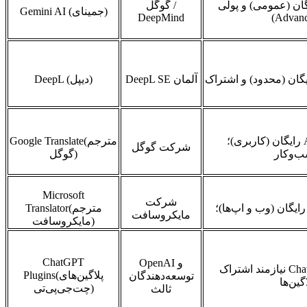
گان (عمومی) و پولی
/
گوگل
)
جمینای
Gemini AI (
DeepMind
(Advan
گان (محدود) و اشتراک
آلمان
DeepL SE
)
دیپل
DeepL (
رایگان (کاربری)؛
مترجم
Google Translate(
شرکت گوگل
‌وکار
)
گوگل
Microsoft
شرکت
رایگان (وب و اپ‌ها)؛
مترجم
Translator(
مایکروسافت
)
مایکروسافت
ChatGPT
و
OpenAI
Cha
نیازمند اشتراک
پلاگین‌های
Plugins(
توسعه‌دهندگان
اگین‌ها
)
چت‌جی‌پی‌تی
ثالث