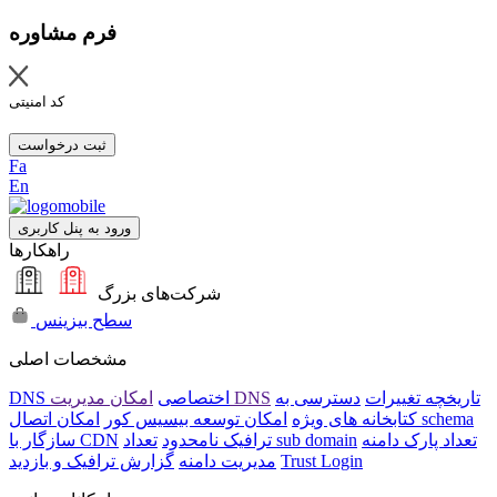
فرم مشاوره
کد امنیتی
ثبت درخواست
Fa
En
ورود به پنل کاربری
راهکارها
شرکت‌های بزرگ
سطح بیزینس
مشخصات اصلی
تاریخچه تغییرات
دسترسی به
امکان مدیریت DNS
DNS اختصاصی
امکان اتصال schema
کتابخانه های ویژه
امکان توسعه بیسیس کور
تعداد پارک دامنه
تعداد sub domain
ترافیک نامحدود
سازگار با CDN
Trust Login
مدیریت دامنه
گزارش ترافیک و بازدید