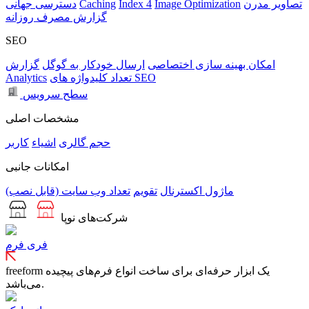
تصاویر مدرن
Image Optimization
Index 4
Caching
دسترسی جهانی
گزارش مصرف روزانه
SEO
امکان بهینه سازی اختصاصی
ارسال خودکار به گوگل
گزارش
تعداد کلیدواژه های SEO
Analytics
سطح سرویس
مشخصات اصلی
حجم
گالری
اشیاء
کاربر
امکانات جانبی
ماژول اکسترنال
تقویم
تعداد وب سایت (قابل نصب)
شرکت‌های نوپا
فری فرم
freeform یک ابزار حرفه‌ای برای ساخت انواع فرم‌های پیچیده
می‌باشد.