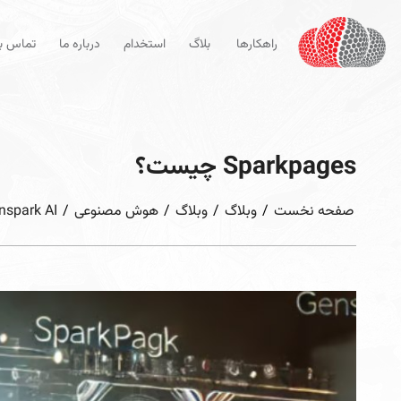
راهکارها
بلاگ
استخدام
درباره ما
تماس با
Sparkpages چیست؟
صفحه نخست
/
وبلاگ
/
وبلاگ
/
هوش مصنوعی
/
nspark AI