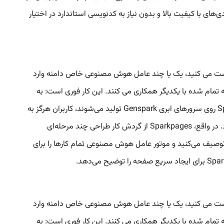
Sparkp روشی سریع برای ایجاد محتوای وب و طرح‌بندی‌های با کیفیت بالا و بدون نیاز به کدنویسی استاندارد در اختیار
د عاملی Genspark این Sparkpage ها را در فضای ابری طراحی می کند. هنگامی که شما برای Sparkpage درخواست می کنید، یک یا چند عامل هوش مصنوعی خاص دامنه وارد
تمام شده با یکدیگر همکاری می کنند. این کار فوری است: به
محض اینکه سوال خود را تایپ می‌کنید، پلتفرم کلمات، تصاویر و طرح‌بندی را برای ارائه یک صفحه نهایی ادغام می‌کند. از آنجا که Sparkpages روی سرورهای ابری Genspark تولید می‌شوند، کاربران هرگز به
سخت‌افزار محلی قدرتمند نیاز ندارند - همه چیز از طرح‌بندی طراحی گرفته تا دریافت محتوا روی محاسبات از راه دور مقیاس‌پذیر اجرا می‌شود. در واقع، Sparkpages از گردش کار طراحی چند مرحله‌ای
آنچه را که می‌خواهید توصیف می‌کنید و موتور عامل هوش مصنوعی تمام کارها را برای
د عاملی Genspark این Sparkpage ها را در فضای ابری طراحی می کند. هنگامی که شما برای Sparkpage درخواست می کنید، یک یا چند عامل هوش مصنوعی خاص دامنه وارد
تمام شده با یکدیگر همکاری می کنند. این کار فوری است: به