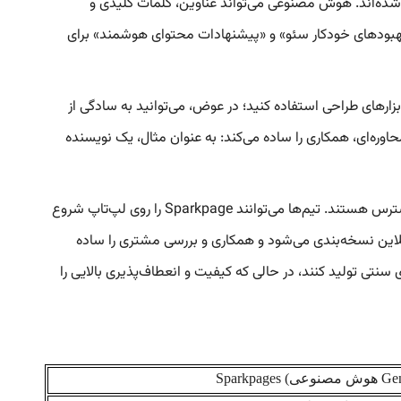
ای جستجو بهینه شده‌اند. هوش مصنوعی می‌تواند عناوین، کلمات کلیدی و
 حداکثر رساندن تبدیل‌ها پیشنهاد دهد. همانطور که در یکی از توضیحات ذکر شده است، Sparkpages شامل «بهبودهای خودکار سئو» و «پیشنهادات محتوای هوشمند» برای
زارهای طراحی استفاده کنید؛ در عوض، می‌توانید به سادگی از
ه‌ای، همکاری را ساده می‌کند: به عنوان مثال، یک نویسنده
• دسترسی در هر مکان و هر زمان: از آنجا که Genspark کاملاً مبتنی بر ابر است، Sparkpages در هر کجا که به اینترنت متصل باشید در دسترس هستند. تیم‌ها می‌توانند Sparkpage را روی لپ‌تاپ شروع
نلاین نسخه‌بندی می‌شود و همکاری و بررسی مشتری را ساده
ز ابزارهای سنتی تولید کنند، در حالی که کیفیت و انعطاف‌پذیری بالایی را
Gen
هوش مصنوعی
Sparkpages (