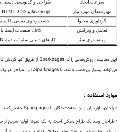
سرعت ایجاد
طراحی و کدنویسی دستی در 
مهارت‌های مورد نیاز
JavaScript
و
CSS
،
HTML
ن
گردآوری محتوا
جست‌وجوی دستی یا استفاد
تعامل و ویرایش
CMS
صفحات ایستا یا 
بهینه‌سازی سئو
کارهای دستی سئو (متادیتا، ک
این مقایسه، روش‌هایی را ک
می‌تواند بسیار پرزحمت باشد. با Sparkpages، این مراحل در یک فرآیند مبتنی بر هوش مصنوعی قرار می‌گیرند که باعث صرفه‌جویی قابل توجه در تلاش و به حداقل رساندن سربار دستی می‌شود.
موارد استفاده :
طراحان، بازاریابان و توسعه‌دهندگان با Sparkpages چه می‌کنند :
زیرعنوان‌ها، تصاویر و بخش‌های عملیاتی ارائه می‌دهد. پس از آن، طر