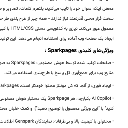
معمول عب
ایجاد یک صفحه وب آماده برای استفاده انجام می‌دهد. این تولید مبتنی بر فضای ابری و بر
ویژگی‌های کلیدی Sparkpages :
• صفحات 
منابع وب برای جمع‌آوری کل پاسخ یا طرح‌بندی استفاده می‌کند.
• ایجاد فوری: از آنجا که کل مونتاژ محتوا خودکار است، Sparkpages به جای ساعت‌ها، در عرض چند ثانیه آماده می‌شود. طراح به جای شروع از ابتدا، پیش‌نویس فوری صفحه را دریافت می‌کند.
• AI Copilot یکپارچه: هر rkpage
کنید" یا "این ویژگی محصول را توضیح دهید")، و کمک خلبان محتوا 
• محتوای با 