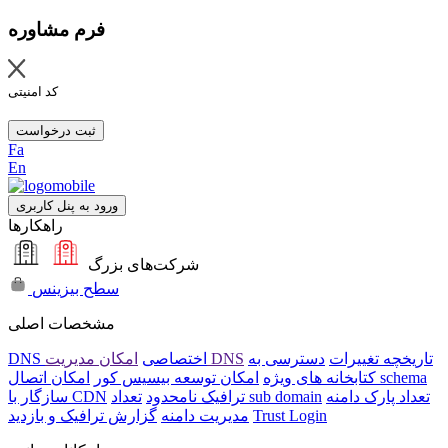
فرم مشاوره
کد امنیتی
ثبت درخواست
Fa
En
ورود به پنل کاربری
راهکارها
شرکت‌های بزرگ
سطح بیزینس
مشخصات اصلی
تاریخچه تغییرات
دسترسی به
امکان مدیریت DNS
DNS اختصاصی
امکان اتصال schema
کتابخانه های ویژه
امکان توسعه بیسیس کور
تعداد پارک دامنه
تعداد sub domain
ترافیک نامحدود
سازگار با CDN
Trust Login
مدیریت دامنه
گزارش ترافیک و بازدید