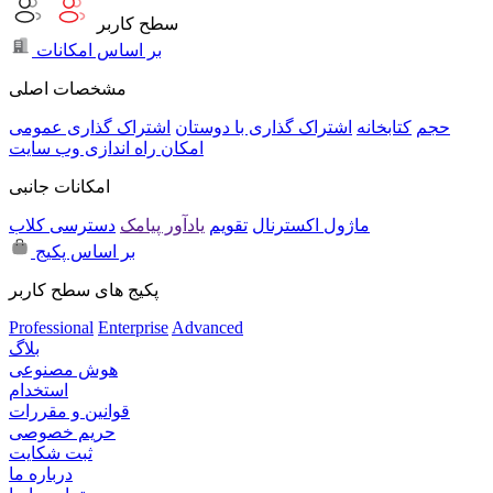
سطح کاربر
بر اساس امکانات
مشخصات اصلی
حجم
کتابخانه
اشتراک گذاری با دوستان
اشتراک گذاری عمومی
امکان راه اندازی وب سایت
امکانات جانبی
ماژول اکسترنال
تقویم
یادآور پیامک
دسترسی کلاب
بر اساس پکیج
پکیج های سطح کاربر
Professional
Enterprise
Advanced
بلاگ
هوش مصنوعی
استخدام
قوانین و مقررات
حریم خصوصی
ثبت شکایت
درباره ما