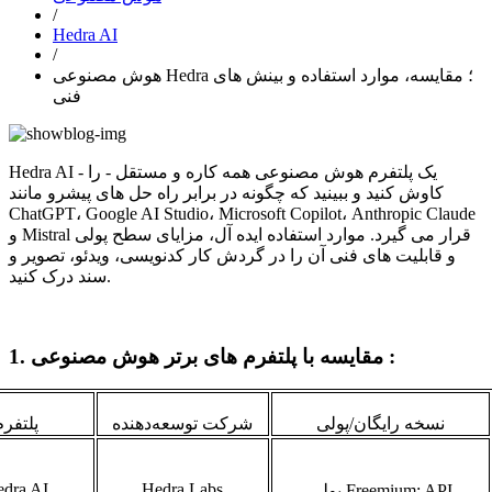
/
Hedra AI
/
هوش مصنوعی Hedra ؛ مقایسه، موارد استفاده و بینش های
فنی
Hedra AI - یک پلتفرم هوش مصنوعی همه کاره و مستقل - را
کاوش کنید و ببینید که چگونه در برابر راه حل های پیشرو مانند
ChatGPT، Google AI Studio، Microsoft Copilot، Anthropic Claude
و Mistral قرار می گیرد. موارد استفاده ایده آل، مزایای سطح پولی
و قابلیت های فنی آن را در گردش کار کدنویسی، ویدئو، تصویر و
سند درک کنید.
1. مقایسه با پلتفرم های برتر هوش مصنوعی :
نسخه رایگان/پولی
شرکت توسعه‌دهنده
پلتفرم
dra AI
Hedra Labs
Freemium; API
پولی