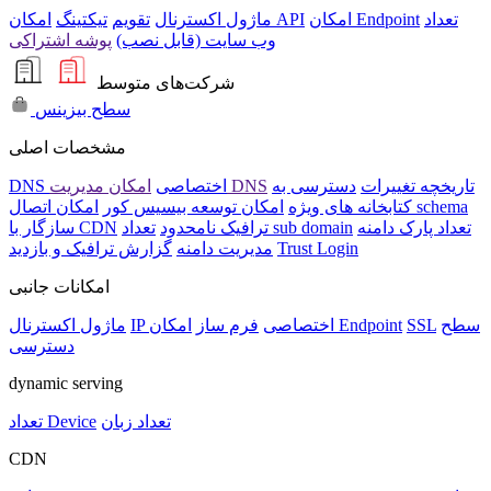
تعداد
امکان Endpoint
امکان API
ماژول اکسترنال
تقویم
تیکتینگ
وب سایت (قابل نصب)
پوشه اشتراکی
شرکت‌های متوسط
سطح بیزینس
مشخصات اصلی
تاریخچه تغییرات
دسترسی به
امکان مدیریت DNS
DNS اختصاصی
امکان اتصال schema
کتابخانه های ویژه
امکان توسعه بیسیس کور
تعداد پارک دامنه
تعداد sub domain
ترافیک نامحدود
سازگار با CDN
Trust Login
مدیریت دامنه
گزارش ترافیک و بازدید
امکانات جانبی
سطح
SSL
امکان Endpoint
IP اختصاصی
فرم ساز
ماژول اکسترنال
دسترسی
dynamic serving
تعداد زبان
تعداد Device
CDN