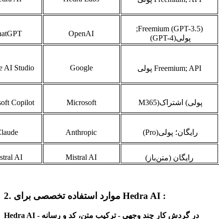
Freemium (GPT-3.5);
hatGPT
OpenAI
پولی
(GPT-4)
e AI Studio
Google
Freemium; API
پولی
پولی
(
اشتراک
M365)
Microsoft
oft Copilot
رایگان؛ پولی
(Pro)
Anthropic
laude
stral AI
Mistral AI
رایگان (متن‌باز)
2. موارد استفاده تخصصی برای Hedra AI :
Hedra AI در گردش کار چند وجهی - ترکیب متن، کد و رسانه -