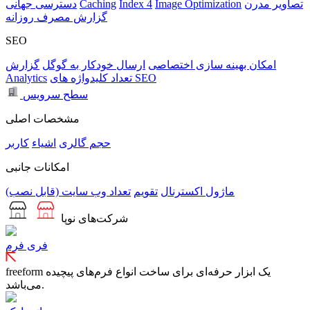
تصاویر مدرن
Image Optimization
Index 4
Caching
دسترسی جهانی
گزارش مصرف روزانه
SEO
امکان بهینه سازی اختصاصی
ارسال خودکار به گوگل
گزارش
تعداد کلیدواژه های SEO
Analytics
سطح سرویس
مشخصات اصلی
حجم
گالری
اشیاء
کاربر
امکانات جانبی
ماژول اکسترنال
تقویم
تعداد وب سایت (قابل نصب)
شرکت‌های نوپا
فری فرم
freeform یک ابزار حرفه‌ای برای ساخت انواع فرم‌های پیچیده
می‌باشد.