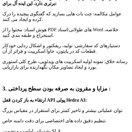
برتری دارد. این ایده آل برای:
عوامل مکالمه: چت بات هایی بسازید که گفتگوی پیچیده را درک
کرده و ایجاد می کنند.
هوش اسناد: محتوا را از PDF های طولانی/اسناد Word خلاصه،
استخراج و طبقه بندی کنید.
دستیارهای کد سفارشی: تولید، ریفکتور و اشکال زدایی خودکار
قطعات کد در پایتون، جاوا اسکریپت و فراتر از آن.
رسانه خلاق: نمونه اولیه اسکریپت های ویدئویی، طرح کلی استوری
بورد و ایجاد تصاویر مکان نگهدارنده برای بازاریابی.
3. مزایا و مقرون به صرفه بودن سطح پرداختی :
ارتقاء به باز کردن قفل API پولی Hedra AI:
توان عملیاتی بیشتر و تاخیر کمتر برای استقرار در مقیاس بزرگ.
تنظیم دقیق داده های اختصاصی برای دقت دامنه خاص.
پشتیبانی اولویت و تضمین SLA.