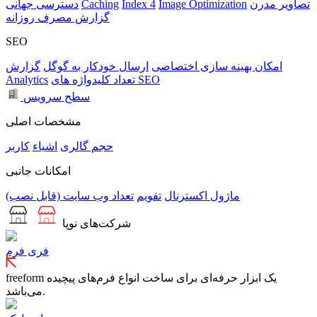
تصاویر مدرن
Image Optimization
Index 4
Caching
دسترسی جهانی
گزارش مصرف روزانه
SEO
امکان بهینه سازی اختصاصی
ارسال خودکار به گوگل
گزارش
تعداد کلیدواژه های SEO
Analytics
سطح سرویس
مشخصات اصلی
حجم
گالری
اشیاء
کاربر
امکانات جانبی
ماژول اکسترنال
تقویم
تعداد وب سایت (قابل نصب)
شرکت‌های نوپا
فری فرم
freeform یک ابزار حرفه‌ای برای ساخت انواع فرم‌های پیچیده
می‌باشد.