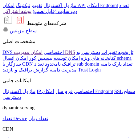
تعداد
امکان Endpoint
امکان API
ماژول اکسترنال
تقویم
تیکتینگ
وب سایت (قابل نصب)
پوشه اشتراکی
شرکت‌های متوسط
سطح بیزینس
مشخصات اصلی
تاریخچه تغییرات
دسترسی به
امکان مدیریت DNS
DNS اختصاصی
امکان اتصال schema
کتابخانه های ویژه
امکان توسعه بیسیس کور
تعداد پارک دامنه
تعداد sub domain
ترافیک نامحدود
سازگار با CDN
Trust Login
مدیریت دامنه
گزارش ترافیک و بازدید
امکانات جانبی
سطح
SSL
امکان Endpoint
IP اختصاصی
فرم ساز
ماژول اکسترنال
دسترسی
dynamic serving
تعداد زبان
تعداد Device
CDN