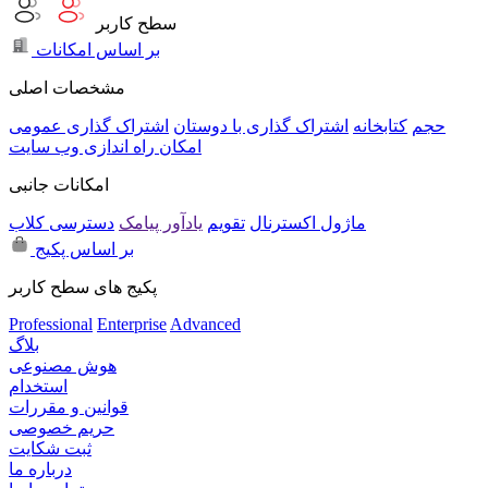
سطح کاربر
بر اساس امکانات
مشخصات اصلی
حجم
کتابخانه
اشتراک گذاری با دوستان
اشتراک گذاری عمومی
امکان راه اندازی وب سایت
امکانات جانبی
ماژول اکسترنال
تقویم
یادآور پیامک
دسترسی کلاب
بر اساس پکیج
پکیج های سطح کاربر
Professional
Enterprise
Advanced
بلاگ
هوش مصنوعی
استخدام
قوانین و مقررات
حریم خصوصی
ثبت شکایت
درباره ما