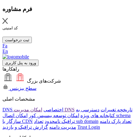
فرم مشاوره
کد امنیتی
ثبت درخواست
Fa
En
ورود به پنل کاربری
راهکارها
شرکت‌های بزرگ
سطح بیزینس
مشخصات اصلی
تاریخچه تغییرات
دسترسی به
امکان مدیریت DNS
DNS اختصاصی
امکان اتصال schema
کتابخانه های ویژه
امکان توسعه بیسیس کور
تعداد پارک دامنه
تعداد sub domain
ترافیک نامحدود
سازگار با CDN
Trust Login
مدیریت دامنه
گزارش ترافیک و بازدید