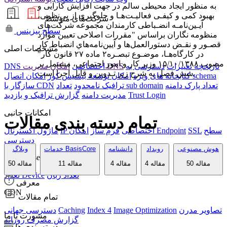
به منظور ایجاد محیطی سالم در جهت افزایش کارآیی و
بهبود کمی و کیفـی فعالیـت‌هـا و جلوگیری از بی‌نظمی،
شرکت‌های متوسط
آیـین‌نامـه انضـباطی کارمندان مجموعه شرکت‌های
سطح بیزینس
منظومه نگاران براساس "مقررات اصلاحی تعیین موارد
قصـور و نقـض دستورالعمل‌ها و آیین‌نامه‌هاي انضباط کار
مشخصات اصلی
در کارگاه‌هـا، موضـوع تبصـره۲ ماده ۲۷ قانون کار"
مصوب ۱۵/۱۰/۱۳۸۸ وزیر کار و امور اجتماعی، مشتمل بر
تاریخچه تغییرات
دسترسی به
امکان مدیریت DNS
DNS اختصاصی
شش فصل به شرح زیر تـدوین و قابل اجرا است.
امکان اتصال schema
کتابخانه های ویژه
امکان توسعه بیسیس کور
تعداد پارک دامنه
تعداد sub domain
ترافیک نامحدود
سازگار با CDN
Trust Login
مدیریت دامنه
گزارش ترافیک و بازدید
امکانات جانبی
تمام دسته بندی مقالات
سطح
SSL
امکان Endpoint
IP اختصاصی
فرم ساز
ماژول اکسترنال
دسترسی
هوش مصنوعی
رویداد
دانشنامه
خدمات BasisCore
وبلاگ
dynamic serving
50 مقاله
4 مقاله
4 مقاله
11 مقاله
50 مقاله
تعداد زبان
تعداد Device
معرفی
CDN
تمام مقالات
تصاویر مدرن
Image Optimization
Index 4
Caching
دسترسی جهانی
مشورت با ما
گزارش مصرف روزانه
دسته بندی ها