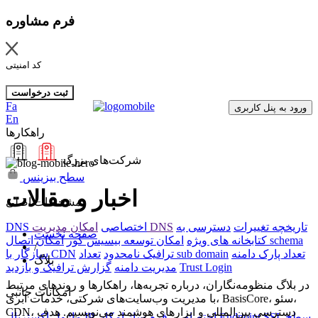
فرم مشاوره
کد امنیتی
ثبت درخواست
Fa
ورود به پنل کاربری
En
راهکارها
شرکت‌های بزرگ
سطح بیزینس
اخبار و مقالات
مشخصات اصلی
تاریخچه تغییرات
دسترسی به
امکان مدیریت DNS
DNS اختصاصی
صفحه نخست
امکان اتصال schema
کتابخانه های ویژه
امکان توسعه بیسیس کور
/
تعداد پارک دامنه
تعداد sub domain
ترافیک نامحدود
سازگار با CDN
بلاگ
Trust Login
مدیریت دامنه
گزارش ترافیک و بازدید
در بلاگ منظومه‌نگاران، درباره تجربه‌ها، راهکارها و روندهای مرتبط
امکانات جانبی
با مدیریت وب‌سایت‌های شرکتی، خدمات ابری، BasisCore، سئو،
CDN، دسترسی بین‌المللی و ابزارهای هوشمند می‌نویسیم. هدف
سطح
SSL
امکان Endpoint
IP اختصاصی
فرم ساز
ماژول اکسترنال