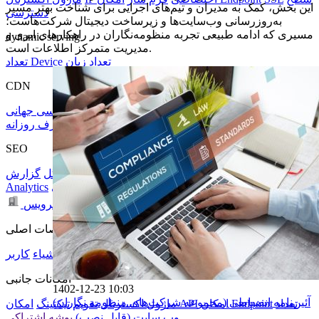
این بخش، کمک به مدیران و تیم‌های اجرایی برای شناخت بهتر مسیر
دسترسی
به‌روزرسانی وب‌سایت‌ها و زیرساخت دیجیتال شرکت‌هاست؛
مسیری که ادامه طبیعی تجربه منظومه‌نگاران در راهکارهای ابری و
dynamic serving
مدیریت متمرکز اطلاعات است.
تعداد زبان
تعداد Device
CDN
تصاویر مدرن
Image Optimization
Index 4
Caching
دسترسی جهانی
گزارش مصرف روزانه
SEO
امکان بهینه سازی اختصاصی
ارسال خودکار به گوگل
گزارش
تعداد کلیدواژه های SEO
Analytics
سطح سرویس
مشخصات اصلی
حجم
گالری
اشیاء
کاربر
امکانات جانبی
1402-12-23 10:03
آئین‌نامه انضباطی (مجموعه شرکت‌های منظومه نگاران)
تعداد
امکان Endpoint
امکان API
ماژول اکسترنال
تقویم
تیکتینگ
وب سایت (قابل نصب)
پوشه اشتراکی