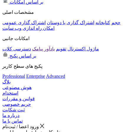
بر اساس امکانات
مشخصات اصلی
حجم
کتابخانه
اشتراک گذاری با دوستان
اشتراک گذاری عمومی
امکان راه اندازی وب سایت
امکانات جانبی
ماژول اکسترنال
تقویم
یادآور پیامک
دسترسی کلاب
بر اساس پکیج
پکیج های سطح کاربر
Professional
Enterprise
Advanced
بلاگ
هوش مصنوعی
استخدام
قوانین و مقررات
حریم خصوصی
ثبت شکایت
درباره ما
تماس با ما
ورود اعضا / ثبت‌نام